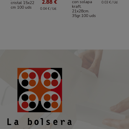
2.88 €
con solapa
cristal 15x22
0.03 € / Ud.
kraft.
cm 100 uds
0.04 € / Ud.
21x28cm.
35gr.100 uds