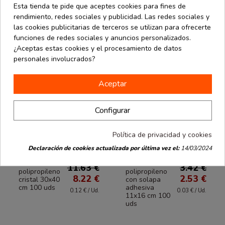
También podría interesarle
Esta tienda te pide que aceptes cookies para fines de
rendimiento, redes sociales y publicidad. Las redes sociales y
las cookies publicitarias de terceros se utilizan para ofrecerte
funciones de redes sociales y anuncios personalizados.
¿Aceptas estas cookies y el procesamiento de datos
personales involucrados?
Aceptar
Configurar
Política de privacidad y cookies
Declaración de cookies actualizada por última vez el:
14/03/2024
Black Friday
Black Friday
desde
desde
Bolsa de
Bolsa de
11.63 €
3.42 €
polipropileno
polipropileno
8.22 €
2.53 €
cristal 30x40
con solapa
cm 100 uds
adhesiva
0.12 € / Ud.
0.03 € / Ud.
11x16 cm 100
uds