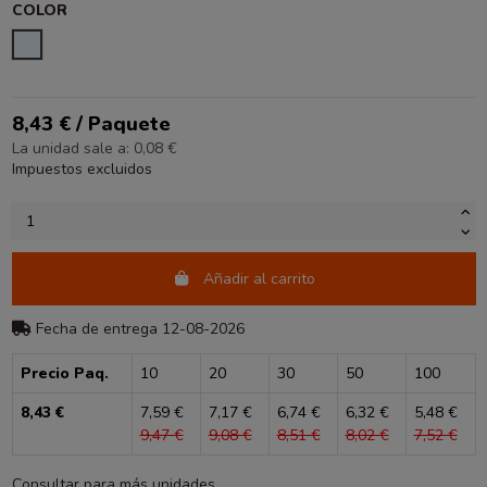
COLOR
TRANSPARENTE
8,43 € / Paquete
La unidad sale a: 0,08 €
Impuestos excluidos
Añadir al carrito
Fecha de entrega 12-08-2026
Precio Paq.
10
20
30
50
100
8,43 €
7,59 €
7,17 €
6,74 €
6,32 €
5,48 €
9,47 €
9,08 €
8,51 €
8,02 €
7,52 €
Consultar para más unidades