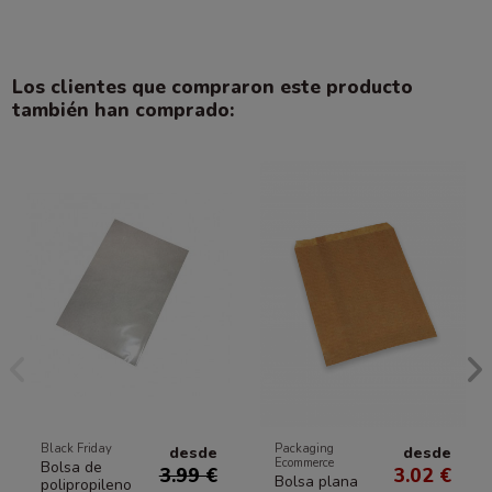
Los clientes que compraron este producto
también han comprado:
Black Friday
Packaging
desde
desde
Ecommerce
Bolsa de
3.99 €
3.02 €
Bolsa plana
polipropileno