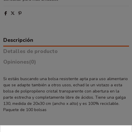
Descripción
Detalles de producto
Opiniones
(0)
Si estáis buscando una bolsa resistente apta para uso alimentario
que se adapte también a otros usos, echad le un vistazo a esta
bolsa de polipropileno cristal transparente con abertura en la
parte estrecha y completamente libre de ácidos. Tiene una galga
130, medida de 20x30 cm (ancho x alto) y es 100% reciclable.
Paquete de 100 bolsas