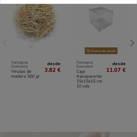
Fuera de stock
Packaging
Packaging
desde
desde
Ecommerce
Ecommerce
3.82 €
11.07 €
Virutas de
Caja
madera 500 gr
transparente
15x15x15 cm
10 uds