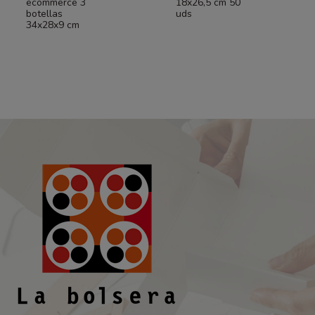
ecommerce 3
18x26,5 cm 50
botellas
uds
34x28x9 cm