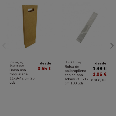
Packaging
Black Friday
desde
desde
Ecommerce
Bolsa de
0.65 €
1.38 €
Bolsa asa
polipropileno
1.06 €
troquelada
con solapa
11x9x42 cm 25
adhesiva 3x17
0.01 € / Ud.
uds
cm 100 uds