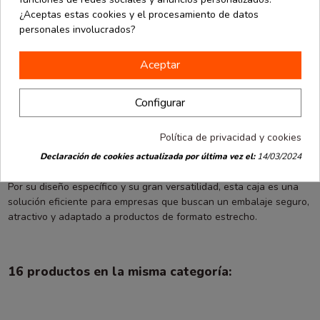
resistencia frente a golpes y manipulaciones habituales durante el
¿Aceptas estas cookies y el procesamiento de datos
transporte, ayudando a preservar la integridad del contenido.
personales involucrados?
El acabado kraft aporta una imagen natural y sostenible, cada vez
Aceptar
más valorada por empresas y consumidores.
Además, permite incorporar fácilmente elementos de
Configurar
personalización para reforzar la identidad visual de la marca.
Política de privacidad y cookies
La tapa superior facilita la introducción y extracción de los
productos, aportando comodidad tanto en almacén como en el
Declaración de cookies actualizada por última vez el:
14/03/2024
punto de venta.
Por su diseño específico y su gran versatilidad, esta caja es una
solución eficiente para empresas que buscan un embalaje seguro,
atractivo y adaptado a productos de formato estrecho.
16 productos en la misma categoría: