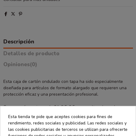
Descripción
Detalles de producto
Opiniones
(0)
Esta caja de cartón ondulado con tapa ha sido especialmente
diseñada para artículos de formato alargado que requieren una
protección eficaz y una presentación profesional.
Con unas dimensiones de 34x9,5x9,5 cm, resulta adecuada para
botellas, accesorios, herramientas, productos gourmet, artículos
Esta tienda te pide que aceptes cookies para fines de
promocionales y otros elementos estrechos y largos.
rendimiento, redes sociales y publicidad. Las redes sociales y
las cookies publicitarias de terceros se utilizan para ofrecerte
Su estructura de cartón ondulado ofrece una excelente
funciones de redes sociales y anuncios personalizados.