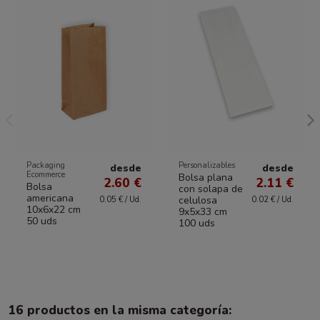
Packaging
Personalizables
desde
desde
Ecommerce
Bolsa plana
2.60 €
2.11 €
Bolsa
con solapa de
americana
celulosa
0.05 € / Ud.
0.02 € / Ud.
10x6x22 cm
9x5x33 cm
50 uds
100 uds
16 productos en la misma categoría: