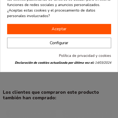
funciones de redes sociales y anuncios personalizados.
¿Aceptas estas cookies y el procesamiento de datos
personales involucrados?
Aceptar
Producto disponible con otras opciones
Packaging
Packaging
desde
desde
Configurar
Ecommerce
Ecommerce
3.79 €
6.02 €
Bolsa asa
Bolsa asa
retorcida
retorcida
0.15 € / Ud.
18x8x24 cm.
32x12x41 cm.
Política de privacidad y cookies
Varios
Varios colores.
Declaración de cookies actualizada por última vez el:
14/03/2024
colores. 25
25 uds
uds
Los clientes que compraron este producto
también han comprado: