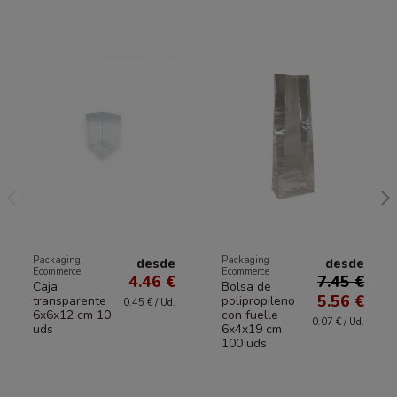
Packaging
Packaging
desde
desde
Ecommerce
Ecommerce
4.46 €
7.45 €
Caja
Bolsa de
5.56 €
transparente
polipropileno
0.45 € / Ud.
6x6x12 cm 10
con fuelle
0.07 € / Ud.
uds
6x4x19 cm
100 uds