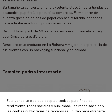
Su tamaño la convierte en una excelente elección para tiendas de
cosmética, papelería o pequeños comercios. Forma parte de
nuestra gama de bolsas de papel con asa retorcida, pensadas
para adaptarse a todo tipo de necesidades.
Disponible en pack de 50 unidades, es una solución eficiente y
económica para el día a día.
Descubre este producto en La Bolsera y mejora la experiencia de
tus clientes con un packaging funcional y de calidad.
También podría interesarle
Esta tienda te pide que aceptes cookies para fines de
rendimiento, redes sociales y publicidad. Las redes sociales y
las cookies publicitarias de terceros se utilizan para ofrecerte