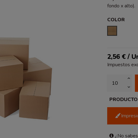
fondo x alto).
COLOR
KRAFT LIS
2,56 € / U
Impuestos exc
PRODUCTO P
Impresió
¿No sabes 