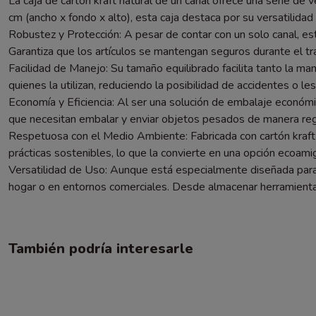
La caja de cartón kraft natural de un canal ofrece una serie 
cm (ancho x fondo x alto), esta caja destaca por su versatilidad 
Robustez y Protección: A pesar de contar con un solo canal, est
Garantiza que los artículos se mantengan seguros durante el tr
Facilidad de Manejo: Su tamaño equilibrado facilita tanto la 
quienes la utilizan, reduciendo la posibilidad de accidentes o le
Economía y Eficiencia: Al ser una solución de embalaje económic
que necesitan embalar y enviar objetos pesados de manera reg
Respetuosa con el Medio Ambiente: Fabricada con cartón kraft n
prácticas sostenibles, lo que la convierte en una opción ecoam
Versatilidad de Uso: Aunque está especialmente diseñada par
hogar o en entornos comerciales. Desde almacenar herramientas
También podría interesarle