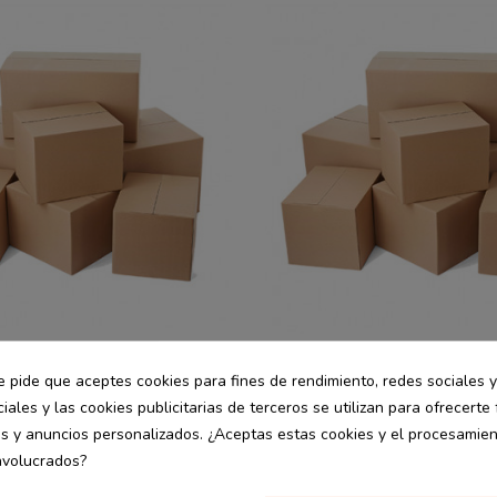
e pide que aceptes cookies para fines de rendimiento, redes sociales y
iales y las cookies publicitarias de terceros se utilizan para ofrecerte
les
Personalizables
desde
n embalaje 1 canal
Caja cartón embalaje 1 cana
es y anuncios personalizados. ¿Aceptas estas cookies y el procesamie
1.07 €
 cm
35x30x20 cm
nvolucrados?