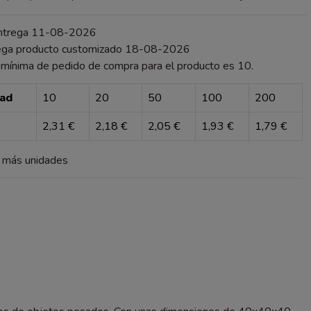
entrega 11-08-2026
ega producto customizado 18-08-2026
 mínima de pedido de compra para el producto es 10.
dad
10
20
50
100
200
2,31 €
2,18 €
2,05 €
1,93 €
1,79 €
a más unidades