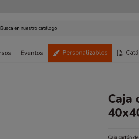
Personalizables
Catá
rsos
Eventos
Caja 
40x4
Caja cartón d