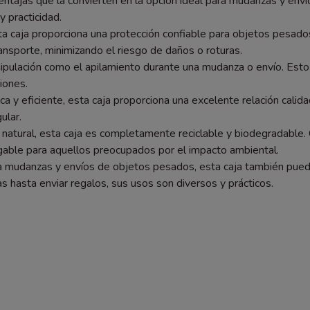
de ventajas que la convierten en la opción ideal para mudanzas y
y practicidad.
a caja proporciona una protección confiable para objetos pesados 
ansporte, minimizando el riesgo de daños o roturas.
manipulación como el apilamiento durante una mudanza o envío. E
siones.
a y eficiente, esta caja proporciona una excelente relación calid
ular.
atural, esta caja es completamente reciclable y biodegradable. C
igable para aquellos preocupados por el impacto ambiental.
a mudanzas y envíos de objetos pesados, esta caja también pued
 hasta enviar regalos, sus usos son diversos y prácticos.