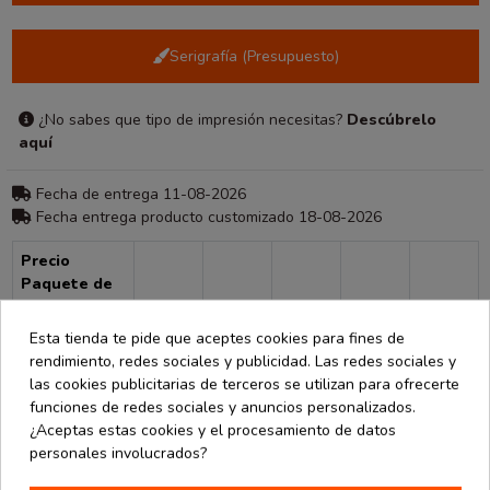
Serigrafía (Presupuesto)
¿No sabes que tipo de impresión necesitas?
Descúbrelo
aquí
Fecha de entrega 11-08-2026
Fecha entrega producto customizado 18-08-2026
Precio
Paquete de
100
10
20
30
50
100
Esta tienda te pide que aceptes cookies para fines de
21,40 €
20,47 €
19,62 €
18,40 €
17,34 €
16,26 €
rendimiento, redes sociales y publicidad. Las redes sociales y
las cookies publicitarias de terceros se utilizan para ofrecerte
Consultar para más unidades
funciones de redes sociales y anuncios personalizados.
¿Aceptas estas cookies y el procesamiento de datos
personales involucrados?