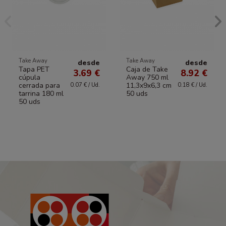
Take Away
Take Away
desde
desde
Tapa PET
Caja de Take
3.69 €
8.92 €
cúpula
Away 750 ml
cerrada para
11,3x9x6,3 cm
0.07 € / Ud.
0.18 € / Ud.
tarrina 180 ml
50 uds
50 uds