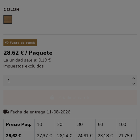
COLOR
KRAFT LISO
Fuera de stock
28,62 € / Paquete
La unidad sale a: 0,19 €
Impuestos excluidos
Añadir al carrito
Fecha de entrega 11-08-2026
Precio Paq.
10
20
30
50
100
28,62 €
27,37 €
26,24 €
24,61 €
23,18 €
21,75 €