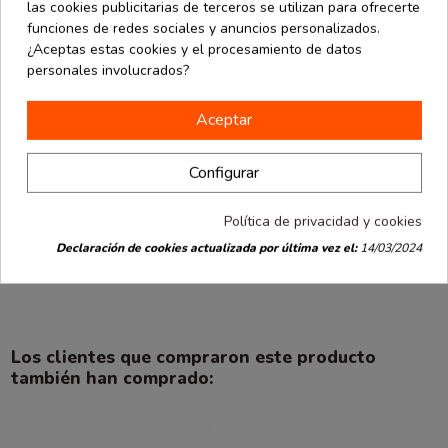
las cookies publicitarias de terceros se utilizan para ofrecerte
funciones de redes sociales y anuncios personalizados.
¿Aceptas estas cookies y el procesamiento de datos
personales involucrados?
Aceptar
Configurar
Take Away
Take Away
desde
desde
Envase Take
Envase Take
Política de privacidad y cookies
7.94 €
6.61 €
Away cartón
Away cartón
750 ml 50 uds
500 ml 50 uds
Declaración de cookies actualizada por última vez el:
14/03/2024
0.16 € / Ud.
0.13 € / Ud.
Los clientes que compraron este producto
también han comprado: