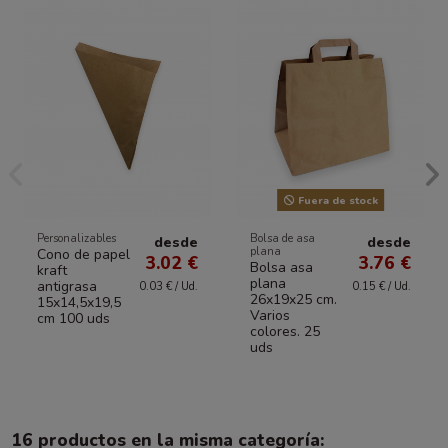
Fuera de stock
Personalizables
Bolsa de asa
desde
desde
plana
Cono de papel
3.02 €
3.76 €
Bolsa asa
kraft
plana
antigrasa
0.03 € / Ud.
0.15 € / Ud.
26x19x25 cm.
15x14,5x19,5
Varios
cm 100 uds
colores. 25
uds
16 productos en la misma categoría: