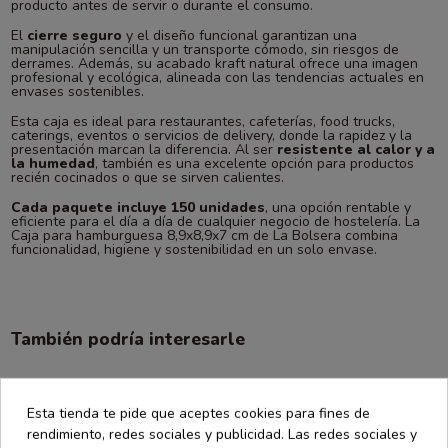
producto antes de servir o durante el consumo.
El
cierre seguro
y el diseño funcional garantizan una
manipulación sencilla y un transporte cómodo, sin riesgos de
derrames. Además, su acabado kraft natural ofrece una imagen
profesional y ecológica, alineada con las tendencias actuales en
envases sostenibles.
Esta caja es ideal para restaurantes, cafeterías, food trucks,
caterings, eventos o servicios de delivery, donde la rapidez y la
presentación marcan la diferencia. Al ser
resistente al calor y a
la humedad
, también es una excelente opción para productos
recién cocinados o que se sirven calientes.
Cada paquete incluye 150 unidades
, una opción rentable y
eficiente para el día a día de cualquier negocio de hostelería. La
Caja para hamburguesa 8,9x8,9x7 cm de La Bolsera combina
funcionalidad, higiene y sostenibilidad en un solo envase.
También podría interesarle
Esta tienda te pide que aceptes cookies para fines de
rendimiento, redes sociales y publicidad. Las redes sociales y