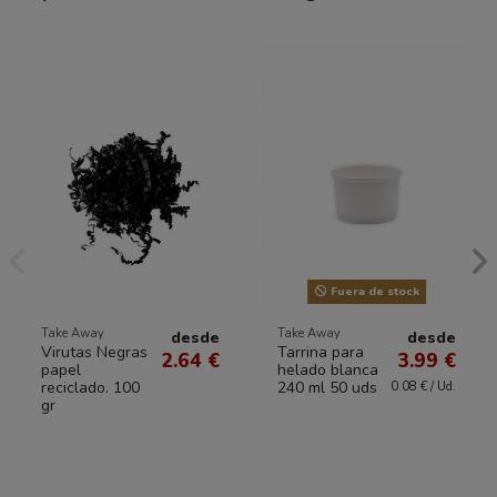
Fuera de stock
Take Away
Take Away
desde
desde
Virutas Negras
Tarrina para
2.64 €
3.99 €
papel
helado blanca
reciclado. 100
240 ml 50 uds
0.08 € / Ud.
gr