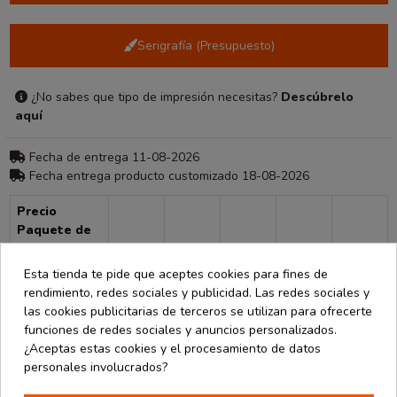
Serigrafía (Presupuesto)
¿No sabes que tipo de impresión necesitas?
Descúbrelo
aquí
Fecha de entrega 11-08-2026
Fecha entrega producto customizado 18-08-2026
Precio
Paquete de
100
10
20
30
50
100
Esta tienda te pide que aceptes cookies para fines de
21,40 €
20,47 €
19,62 €
18,40 €
17,34 €
16,26 €
rendimiento, redes sociales y publicidad. Las redes sociales y
las cookies publicitarias de terceros se utilizan para ofrecerte
Consultar para más unidades
funciones de redes sociales y anuncios personalizados.
¿Aceptas estas cookies y el procesamiento de datos
personales involucrados?