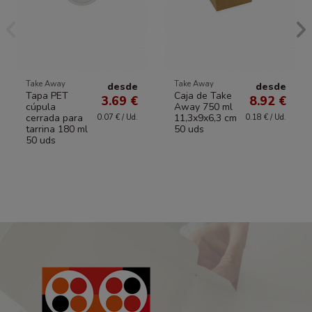
Take Away
Take Away
desde
desde
Tapa PET
Caja de Take
3.69 €
8.92 €
cúpula
Away 750 ml
cerrada para
11,3x9x6,3 cm
0.07 € / Ud.
0.18 € / Ud.
tarrina 180 ml
50 uds
50 uds