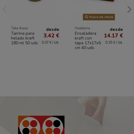
Fuera de stock
Take Away
Hostelería
desde
desde
Tarrina para
Ensaladera
3.42 €
14.17 €
helado kraft
kraft con
180 ml 50 uds
tapa 17x17x5
0.07 € / Ud.
0.35 € / Ud.
cm 40 uds