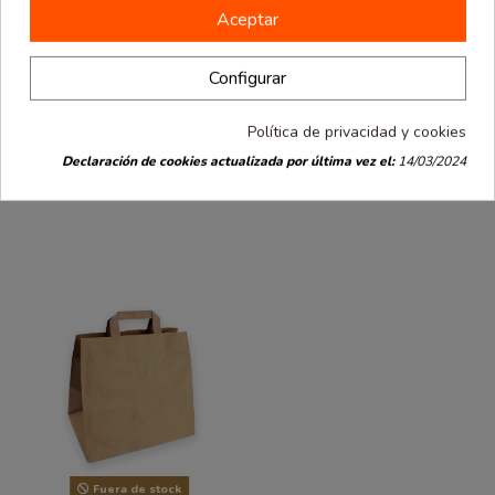
5.65 €
16.40 €
PET con
con bisagras
Aceptar
bisagras 500
750 ml 100
0.06 € / Ud.
0.16 € / Ud.
ml 100 uds
uds
Configurar
Política de privacidad y cookies
Declaración de cookies actualizada por última vez el:
14/03/2024
Los clientes que compraron este producto
también han comprado:
Fuera de stock