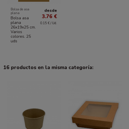
Bolsa de asa
desde
plana
3.76 €
Bolsa asa
plana
0.15 € / Ud.
26x19x25 cm.
Varios
colores. 25
uds
16 productos en la misma categoría: