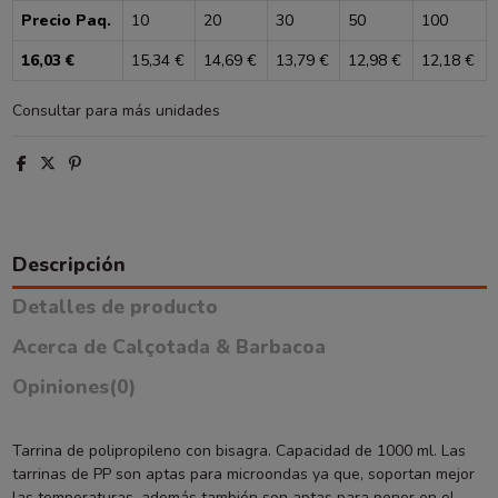
Precio Paq.
10
20
30
50
100
16,03 €
15,34 €
14,69 €
13,79 €
12,98 €
12,18 €
Consultar para más unidades
Descripción
Detalles de producto
Acerca de Calçotada & Barbacoa
Opiniones
(0)
Tarrina de polipropileno con bisagra. Capacidad de 1000 ml. Las
tarrinas de PP son aptas para microondas ya que, soportan mejor
las temperaturas, además también son aptas para poner en el