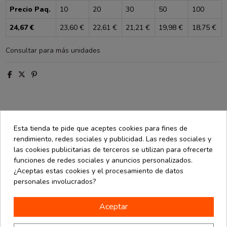
Precio Paq.
10
20
30
50
100
24,67 €
23,60 €
22,61 €
21,21 €
19,98 €
18,75 €
Consultar para más unidades
Descripción
Esta tienda te pide que aceptes cookies para fines de
Detalles de producto
rendimiento, redes sociales y publicidad. Las redes sociales y
las cookies publicitarias de terceros se utilizan para ofrecerte
Acerca de Calçotada & Barbacoa
funciones de redes sociales y anuncios personalizados.
¿Aceptas estas cookies y el procesamiento de datos
Opiniones
(0)
personales involucrados?
Tarrina de polipropileno con bisagras con una capacidad de 1500
Aceptar
ml. Las tarrinas de PP son aptas para microondas ya que, soportan
mejor las temperaturas, además también son aptas para poner en