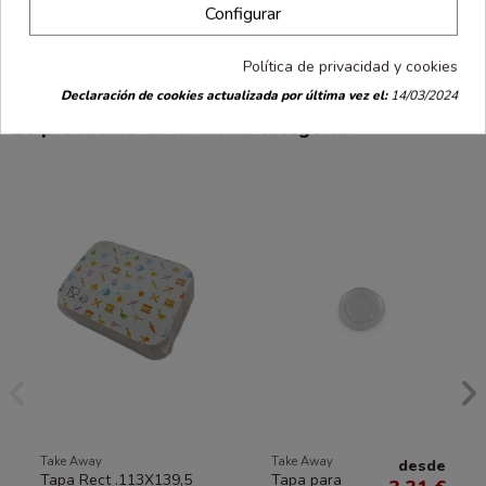
Configurar
el congelador. Un material resistente que será tu alidado para las
comidas. Paquetes de 50 unidades.
Política de privacidad y cookies
Declaración de cookies actualizada por última vez el:
14/03/2024
16 productos en la misma categoría:
Take Away
Take Away
desde
Tapa Rect .113X139,5
Tapa para