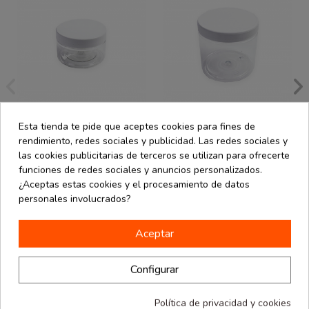
Fuera de stock
Esta tienda te pide que aceptes cookies para fines de
rendimiento, redes sociales y publicidad. Las redes sociales y
Packaging
Packaging
desde
desde
Ecommerce
Ecommerce
las cookies publicitarias de terceros se utilizan para ofrecerte
1.03 €
1.02 €
Bote
Bote
funciones de redes sociales y anuncios personalizados.
transparente
transparente
¿Aceptas estas cookies y el procesamiento de datos
con tapa
con tapa
blanca 100 ml
blanca 200 ml
personales involucrados?
Aceptar
Los clientes que compraron este producto
Configurar
también han comprado:
Política de privacidad y cookies