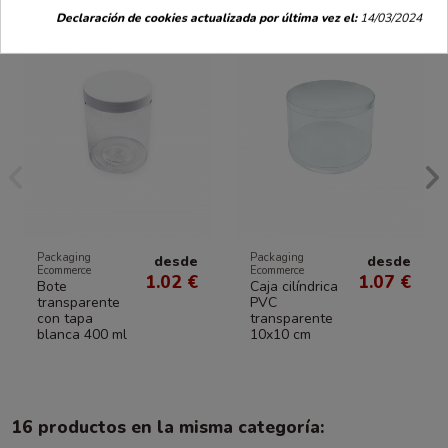
Declaración de cookies actualizada por última vez el:
14/03/2024
Packaging
Packaging
desde
desde
Ecommerce
Ecommerce
1.02 €
1.07 €
Bote
Caja cilíndrica
transparente
PVC
con tapa
transparente
blanca 400 ml
10x10 cm
16 productos en la misma categoría: