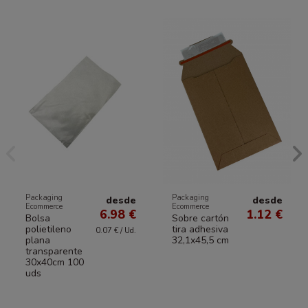
Packaging
Packaging
desde
desde
Ecommerce
Ecommerce
6.98 €
1.12 €
Bolsa
Sobre cartón
polietileno
tira adhesiva
0.07 € / Ud.
plana
32,1x45,5 cm
transparente
30x40cm 100
uds