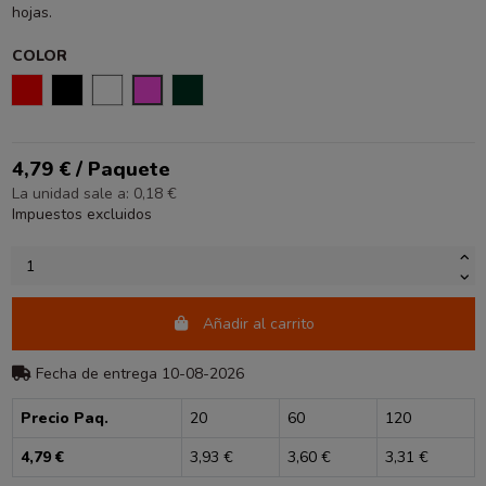
hojas.
COLOR
ROJO
NEGRO
BLANCO
ROSA
VERDE OSCURO
4,79 € / Paquete
La unidad sale a: 0,18 €
Impuestos excluidos
Añadir al carrito
Fecha de entrega 10-08-2026
Precio Paq.
20
60
120
4,79 €
3,93 €
3,60 €
3,31 €