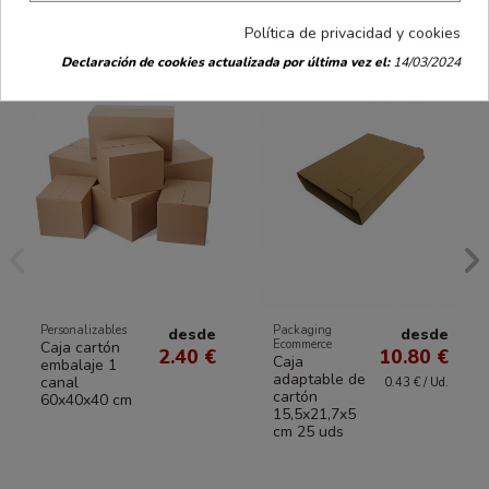
Política de privacidad y cookies
Declaración de cookies actualizada por última vez el:
14/03/2024
Personalizables
Packaging
desde
desde
Ecommerce
Caja cartón
2.40 €
10.80 €
Caja
embalaje 1
adaptable de
canal
0.43 € / Ud.
cartón
60x40x40 cm
15,5x21,7x5
cm 25 uds