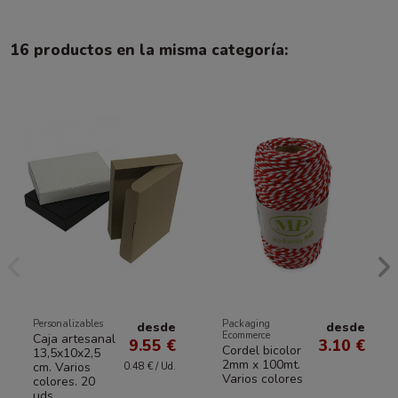
16 productos en la misma categoría:
Personalizables
Packaging
desde
desde
Ecommerce
Caja artesanal
9.55 €
3.10 €
Cordel bicolor
13,5x10x2,5
2mm x 100mt.
cm. Varios
0.48 € / Ud.
Varios colores
colores. 20
uds