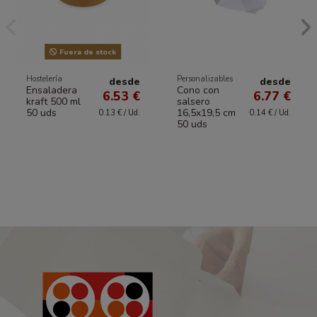
Fuera de stock
Hostelería
Personalizables
desde
desde
Ensaladera
Cono con
6.53 €
6.77 €
kraft 500 ml
salsero
50 uds
16,5x19,5 cm
0.13 € / Ud.
0.14 € / Ud.
50 uds