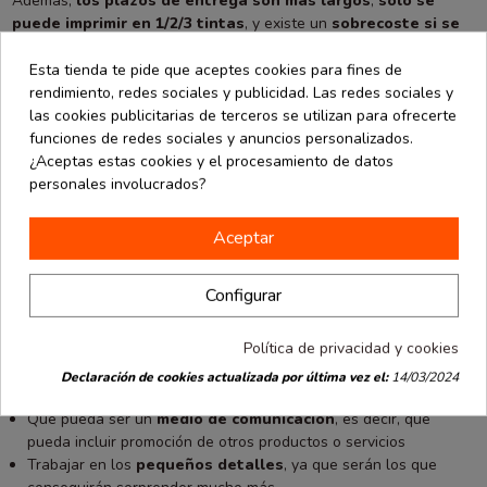
Además,
los plazos de entrega son más largos
;
solo se
puede imprimir en 1/2/3 tintas
, y existe un
sobrecoste si se
quieren agregar más
. Solo se puede imprimir un único diseño,
Esta tienda te pide que aceptes cookies para fines de
habiendo un coste extra si se desea añadir un diseño más.
rendimiento, redes sociales y publicidad. Las redes sociales y
Mencionamos también que
no se pueden imprimir muestras
y
las cookies publicitarias de terceros se utilizan para ofrecerte
el impacto en el medio ambiente es mayor
, porque se crean
funciones de redes sociales y anuncios personalizados.
más plásticos, planchas y basura.
¿Aceptas estas cookies y el procesamiento de datos
7 consejos para desarrollar un packaging perfecto
personales involucrados?
Gracias a un diseño de packaging único y original, conseguiremos
que este se convierta en una herramienta de marketing eficiente.
Aceptar
Si quieres contratarnos para diseñar y elaborar el packaging para
tu empresa, te contamos a continuación algunos detalles que
tenemos en cuenta para su desarrollo, con el objetivo que sea
Configurar
perfecto para ti:
Política de privacidad y cookies
Debe ser de
calidad
y pensado para la cabida de tus artículos
Por supuesto, ¡que transmita los
valores de tu marca
!
Declaración de cookies actualizada por última vez el:
14/03/2024
Es esencial que incluya los
colores de tu imagen
Que pueda ser un
medio de comunicación
, es decir, que
pueda incluir promoción de otros productos o servicios
Trabajar en los
pequeños detalles
, ya que serán los que