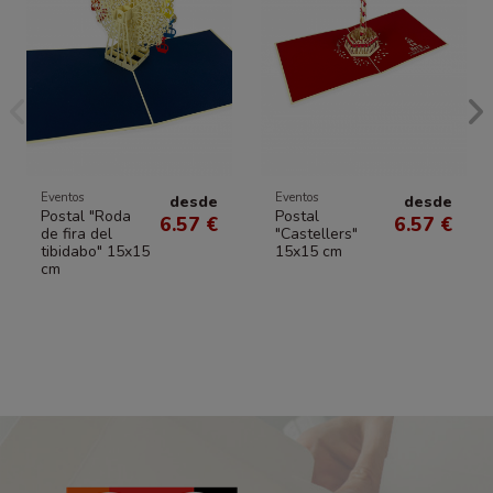
Eventos
Eventos
desde
desde
Postal "Roda
Postal
6.57 €
6.57 €
de fira del
"Castellers"
tibidabo" 15x15
15x15 cm
cm