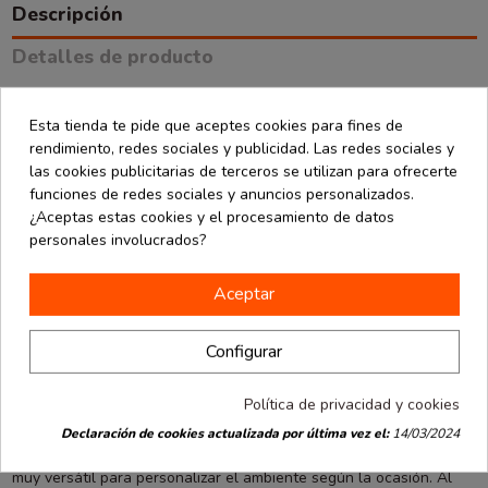
Descripción
Detalles de producto
Opiniones
(0)
Esta tienda te pide que aceptes cookies para fines de
rendimiento, redes sociales y publicidad. Las redes sociales y
Esta guirnalda de 80 banderas triangulares de papel es una
las cookies publicitarias de terceros se utilizan para ofrecerte
solución decorativa clásica, económica y muy efectiva para dar un
funciones de redes sociales y anuncios personalizados.
toque festivo a cualquier evento. Con una longitud total de 25
¿Aceptas estas cookies y el procesamiento de datos
metros y cada bandera de 20x30 cm, permite decorar amplias
personales involucrados?
superficies de forma rápida y vistosa.
Aceptar
Fabricadas en papel ligero, estas banderas aportan color y
dinamismo a celebraciones de todo tipo. Son ideales para fiestas
de cumpleaños, ferias escolares, eventos culturales, decoraciones
Configurar
temáticas, festividades populares o como recurso visual para
escaparates y locales comerciales.
Política de privacidad y cookies
Su estilo tradicional en forma de triángulo combina fácilmente con
Declaración de cookies actualizada por última vez el:
14/03/2024
otros elementos decorativos, lo que la convierte en una opción
muy versátil para personalizar el ambiente según la ocasión. Al