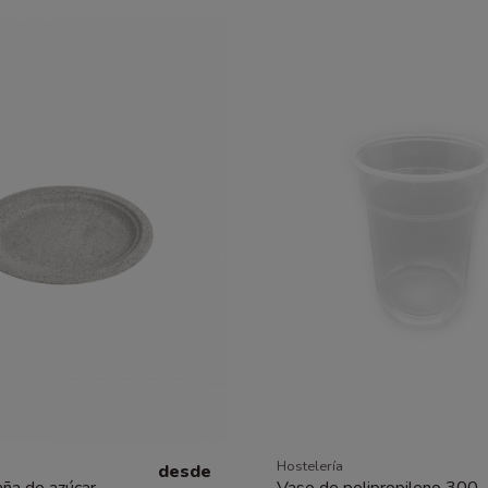
Hostelería
desde
aña de azúcar
Vaso de polipropileno 300