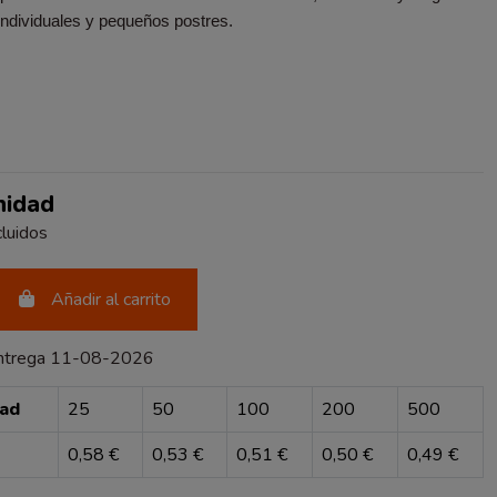
individuales y pequeños postres.
O
nidad
luidos
Añadir al carrito
entrega 11-08-2026
dad
25
50
100
200
500
0,58 €
0,53 €
0,51 €
0,50 €
0,49 €