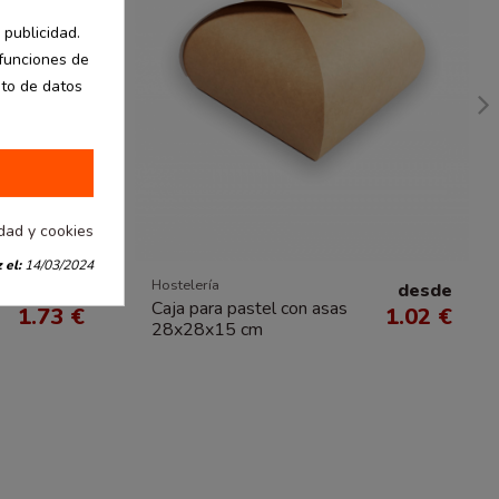
 publicidad.
 funciones de
nto de datos
idad y cookies
 el:
14/03/2024
Hostelería
desde
desde
Caja para pastel con asas
1.73 €
1.02 €
28x28x15 cm