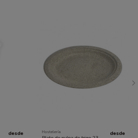
Hostelería
desde
desde
Plato de pulpa de trigo 23