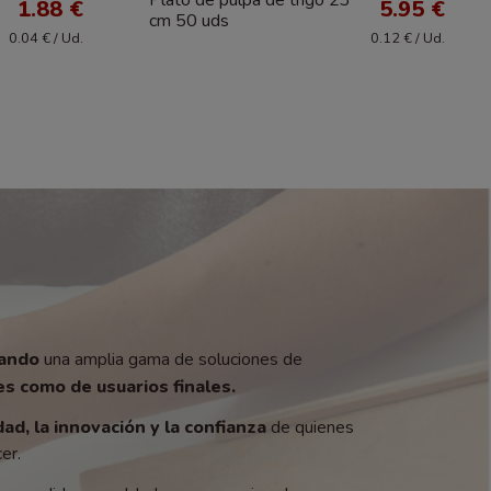
1.88 €
5.95 €
cm 50 uds
0.04 € / Ud.
0.12 € / Ud.
zando
una amplia gama de soluciones de
s como de usuarios finales.
dad, la innovación y la confianza
de quienes
er.