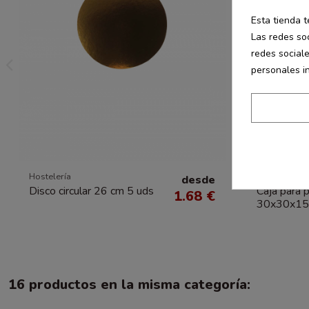
Esta tienda t
Las redes soc
redes social
personales i
Hostelería
Hostelería
desde
Disco circular 26 cm 5 uds
Caja para 
1.68 €
30x30x15
16 productos en la misma categoría: