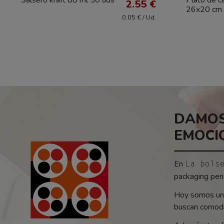
2.55 €
26x20 cm 
0.05 € / Ud.
DAMOS
EMOCI
En
La bols
packaging pens
Hoy somos un 
buscan comodid