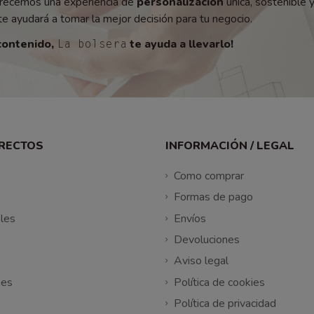
recemos una experiencia de
personalización
única, sostenible 
e ayudará a tomar la mejor decisión para tu negocio.
contenido,
te ayuda a llevarlo!
La bolsera
IRECTOS
INFORMACIÓN / LEGAL
Como comprar
Formas de pago
les
Envíos
Devoluciones
Aviso legal
nes
Política de cookies
Política de privacidad