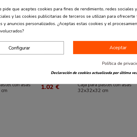
e pide que aceptes cookies para fines de rendimiento, redes sociales y
iales y las cookies publicitarias de terceros se utilizan para ofrecerte
es y anuncios personalizados. ¿Aceptas estas cookies y el procesamie
nvolucrados?
Aceptar
Configurar
Política de privac
Declaración de cookies actualizada por última vez
Hostelería
desde
pastel con asas
Caja para pastel con asas
1.02 €
 cm
32x32x32 cm