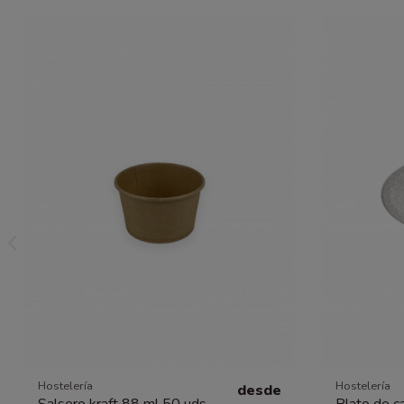
Hostelería
Hostelería
desde
Salsero kraft 88 ml 50 uds
Plato de c