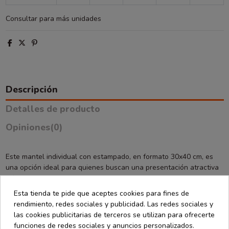
Consultar para más unidades
Descripción
Detalles de producto
Opiniones
(0)
Este mantel individual con estampado, en formato 30x40 cm, es
una opción ideal para quienes buscan una presentación atractiva
y funcional en cada servicio. El diseño estampado aporta un toque
decorativo sin recargar la mesa, siendo perfecto para cafeterías,
Esta tienda te pide que aceptes cookies para fines de
bares, restaurantes, caterings y eventos informales o temáticos.
rendimiento, redes sociales y publicidad. Las redes sociales y
las cookies publicitarias de terceros se utilizan para ofrecerte
Con un paquete de 500 unidades, ofrece una solución eficiente
funciones de redes sociales y anuncios personalizados.