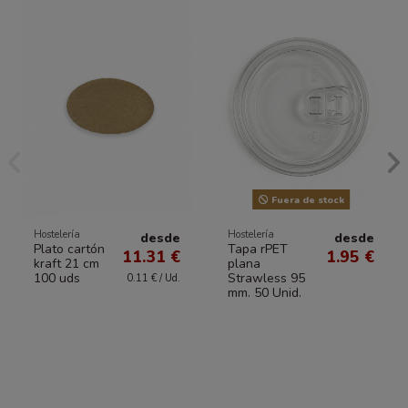
Fuera de stock
Hostelería
Hostelería
desde
desde
Plato cartón
Tapa rPET
11.31 €
1.95 €
kraft 21 cm
plana
100 uds
Strawless 95
0.11 € / Ud.
mm. 50 Unid.