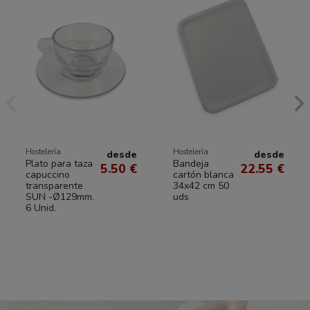
Hostelería
Hostelería
desde
desde
Plato para taza
Bandeja
5.50 €
22.55 €
capuccino
cartón blanca
transparente
34x42 cm 50
SUN -Ø129mm.
uds
6 Unid.