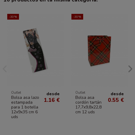
-30%
-30%
Outlet
Outlet
desde
desde
Bolsa asa lazo
Bolsa asa
1.16 €
0.55 €
estampada
cordón tartán
para 1 botella
17,7x9,8x22,8
12x9x35 cm 6
cm 12 uds
uds