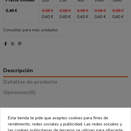
Precio Unidad
100
250
500
1000
3000
0,40 €
0,58 €
0,58 €
0,58 €
0,58 €
0,58 €
0,40 €
0,40 €
0,40 €
0,40 €
0,40 €
Consultar para más unidades
Descripción
Detalles de producto
Opiniones
(0)
La bolsa asa cordón con botón transparente de 12x5x15 cm es
una opción práctica y moderna para presentar pequeños
Esta tienda te pide que aceptes cookies para fines de
productos. Su acabado translúcido permite ver parcialmente el
rendimiento, redes sociales y publicidad. Las redes sociales y
contenido, lo que aporta un toque original al packaging.
las cookies publicitarias de terceros se utilizan para ofrecerte