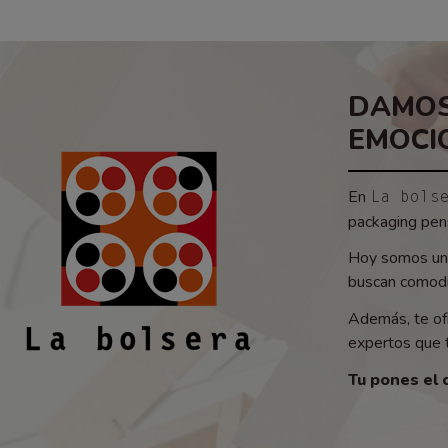
DAMOS
EMOCI
En
La bols
packaging pens
Hoy somos un 
buscan comodid
Además, te of
expertos que t
Tu pones el 