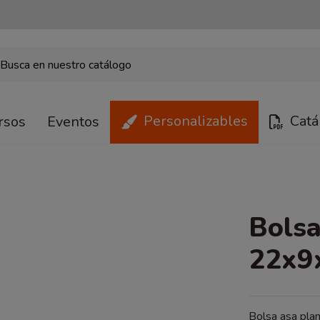
Personalizables
Catá
rsos
Eventos
Bolsa
22x9
Bolsa asa plana