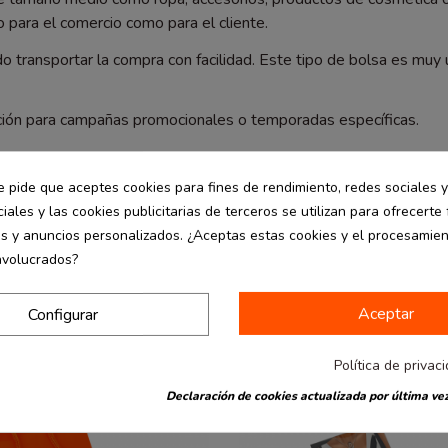
o para el comercio como para el cliente.
 transportar la compra con facilidad. Este tipo de bolsa es muy 
pción para campañas promocionales o temporadas específicas.
a.
e pide que aceptes cookies para fines de rendimiento, redes sociales y
ra mejorar la presentación de tus productos.
iales y las cookies publicitarias de terceros se utilizan para ofrecerte
es y anuncios personalizados. ¿Aceptas estas cookies y el procesamie
nvolucrados?
Aceptar
Configurar
-30%
Política de privac
Declaración de cookies actualizada por última vez