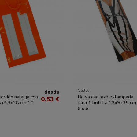
Outlet
desde
cordón naranja con
Bolsa asa lazo estampada
0.53 €
8x8,8x38 cm 10
para 1 botella 12x9x35 cm
6 uds