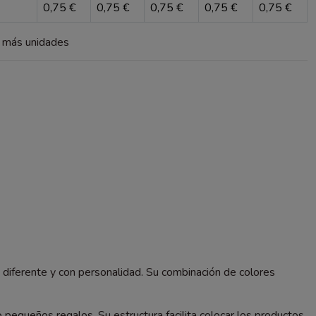
0,75 €
0,75 €
0,75 €
0,75 €
0,75 €
a más unidades
 diferente y con personalidad. Su combinación de colores
pequeños regalos. Su estructura facilita colocar los productos