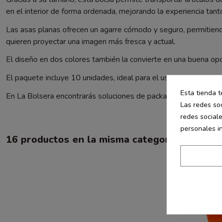
en el interior de forma ordenada, mejorando la experiencia tant
Las asas planas ofrecen un agarre cómodo y seguro, permitiendo
quieren proyectar una imagen más fresca y actual.
El diseño en dos colores también la convierte en una buena o
El paquete incluye 10 unidades, ideal para el uso diario en tiend
Esta tienda t
En La Bolsera encontrarás soluciones de packaging pensadas pa
Las redes soc
redes social
personales i
16 productos en la misma categoría:
-20%