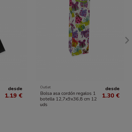
Outlet
desde
desde
Bolsa asa cordón regalos 1
1.19 €
1.30 €
botella 12,7x9x36,8 cm 12
uds