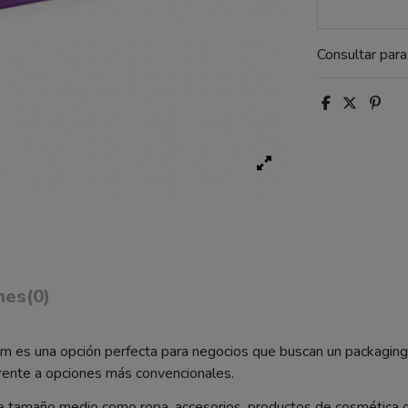
Consultar par
nes
(0)
 cm es una opción perfecta para negocios que buscan un packaging
rente a opciones más convencionales.
de tamaño medio como ropa, accesorios, productos de cosmética o 