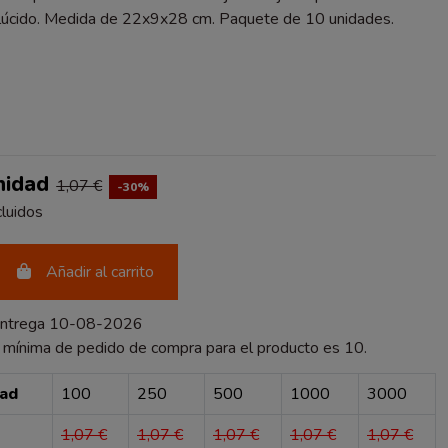
lúcido. Medida de 22x9x28 cm. Paquete de 10 unidades.
DO
nidad
1,07 €
-30%
luidos
Añadir al carrito
entrega 10-08-2026
 mínima de pedido de compra para el producto es 10.
dad
100
250
500
1000
3000
1,07 €
1,07 €
1,07 €
1,07 €
1,07 €