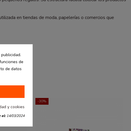
utilizada en tiendas de moda, papelerías o comercios que
 publicidad.
 funciones de
nto de datos
-30%
idad y cookies
 el:
14/03/2024