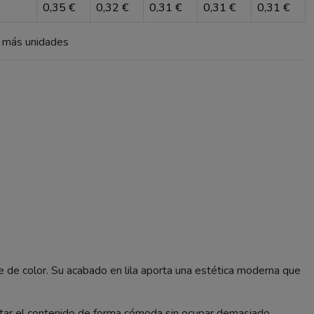
0,35 €
0,32 €
0,31 €
0,31 €
0,31 €
a más unidades
e de color. Su acabado en lila aporta una estética moderna que
ortar el contenido de forma cómoda sin ocupar demasiado