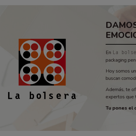
DAMOS
EMOCI
En
La bols
packaging pens
Hoy somos un 
buscan comodid
Además, te of
expertos que t
Tu pones el 