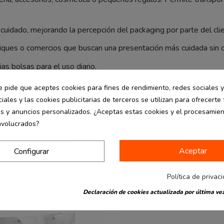
 cuidado, mejorando la percepción del packaging por parte del cli
utiques o comercios que buscan una presentación más cuidada sin 
as bolsas para el uso diario.
a mejorar la presentación de tus productos.
e pide que aceptes cookies para fines de rendimiento, redes sociales y
iales y las cookies publicitarias de terceros se utilizan para ofrecerte
es y anuncios personalizados. ¿Aceptas estas cookies y el procesamie
nvolucrados?
Aceptar
Configurar
-30%
Política de privac
Declaración de cookies actualizada por última vez