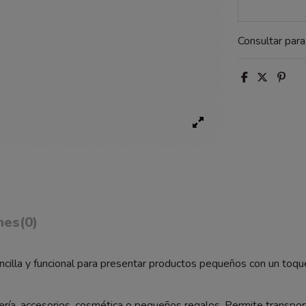
Consultar par
nes
(0)
cilla y funcional para presentar productos pequeños con un toqu
yería, accesorios, cosmética o pequeños regalos. Permite transp