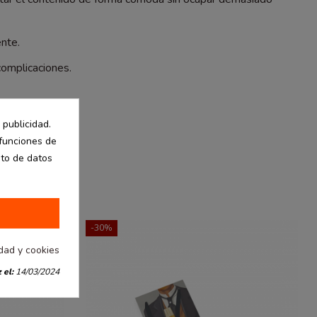
ente.
complicaciones.
 publicidad.
 funciones de
nto de datos
-30%
idad y cookies
 el:
14/03/2024