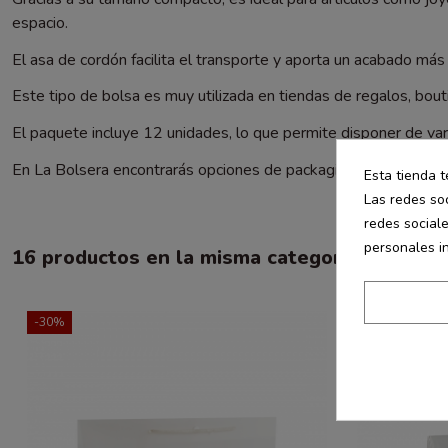
espacio.
El asa de cordón facilita el transporte y aporta un acabado más
Este tipo de bolsa es muy utilizada en tiendas de regalos, bo
El paquete incluye 12 unidades, lo que permite disponer de vari
En La Bolsera encontrarás opciones de packaging pensadas par
Esta tienda t
Las redes soc
redes social
personales i
16 productos en la misma categoría:
-30%
-50%