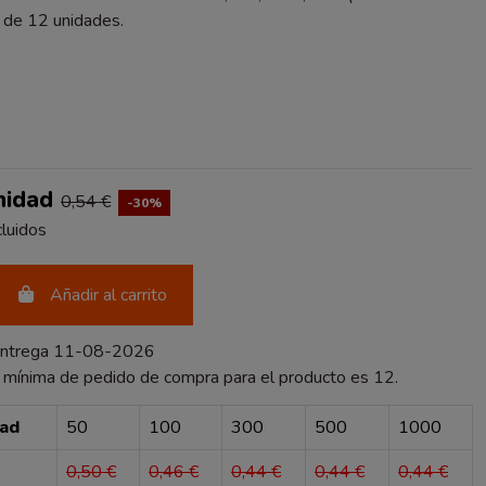
 de 12 unidades.
nidad
0,54 €
-30%
luidos
Añadir al carrito
entrega 11-08-2026
 mínima de pedido de compra para el producto es 12.
dad
50
100
300
500
1000
0,50 €
0,46 €
0,44 €
0,44 €
0,44 €