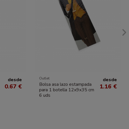
Outlet
desde
desde
Bolsa asa lazo estampada
0.67 €
1.16 €
para 1 botella 12x9x35 cm
6 uds