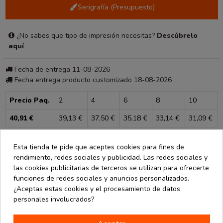
Serigrafía (Presupuesto)
¿No sabes que tipo de impresión necesitas?
Descúbrelo
aquí
Fecha de entrega 11-08-2026
Fecha entrega producto customizado 18-08-2026
Precio Paq.
2
4
6
8
10
40,91 €
39,13 €
37,50 €
35,18 €
33,14 €
31,09 €
Consultar para más unidades
Esta tienda te pide que aceptes cookies para fines de
rendimiento, redes sociales y publicidad. Las redes sociales y
las cookies publicitarias de terceros se utilizan para ofrecerte
funciones de redes sociales y anuncios personalizados.
¿Aceptas estas cookies y el procesamiento de datos
personales involucrados?
Descripción