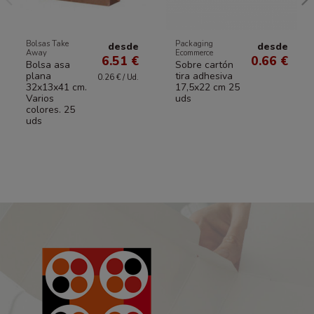
Bolsas Take
Packaging
desde
desde
Away
Ecommerce
6.51 €
0.66 €
Bolsa asa
Sobre cartón
plana
tira adhesiva
0.26 € / Ud.
32x13x41 cm.
17,5x22 cm 25
Varios
uds
colores. 25
uds