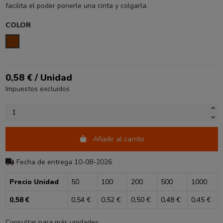
facilita el poder ponerle una cinta y colgarla.
COLOR
MARRÓN
0,58 € / Unidad
Impuestos excluidos
Añadir al carrito
Fecha de entrega 10-08-2026
Precio Unidad
50
100
200
500
1000
0,58 €
0,54 €
0,52 €
0,50 €
0,48 €
0,45 €
Consultar para más unidades