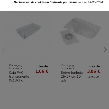
Declaración de cookies actualizada por última vez el:
14/03/2024
Packaging
Packaging
desde
desde
Ecommerce
Ecommerce
1.06 €
3.86 €
Caja PVC
Sobre burbuja
transparente
25x37 cm 10
0.39 € / Ud.
9x18x3 cm
uds