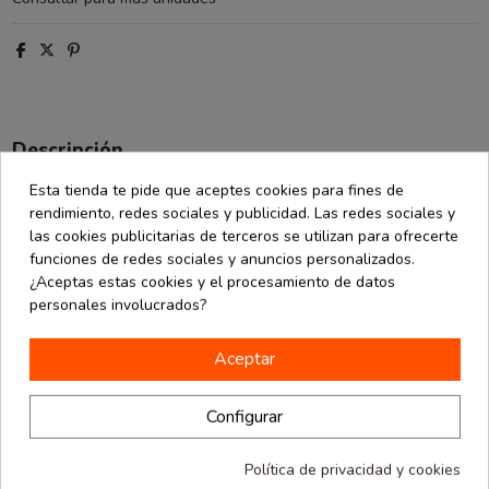
Descripción
Detalles de producto
Esta tienda te pide que aceptes cookies para fines de
rendimiento, redes sociales y publicidad. Las redes sociales y
Opiniones
(0)
las cookies publicitarias de terceros se utilizan para ofrecerte
funciones de redes sociales y anuncios personalizados.
¿Aceptas estas cookies y el procesamiento de datos
Bola de plástico rígido. Con una medida de 5 centimetros y dos
personales involucrados?
mitades que se unen. Esta disponible en color marrón en una
mitad y transparente en la otra. Con un pequeño agujero que
Aceptar
facilita el poder ponerle una cinta y colgarla.
Configurar
16 productos en la misma categoría:
Política de privacidad y cookies