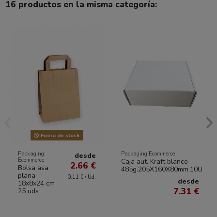
16 productos en la misma categoría:
Fuera de stock
Packaging
Packaging Ecommerce
desde
Ecommerce
Caja aut. Kraft blanco
2.66 €
Bolsa asa
485g.205X160X80mm.10U
plana
0.11 € / Ud.
desde
18x8x24 cm
7.31 €
25 uds