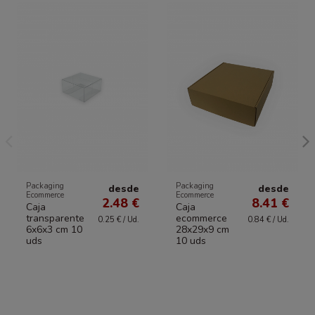
Packaging
Packaging
desde
desde
Ecommerce
Ecommerce
2.48 €
8.41 €
Caja
Caja
transparente
ecommerce
0.25 € / Ud.
0.84 € / Ud.
6x6x3 cm 10
28x29x9 cm
uds
10 uds