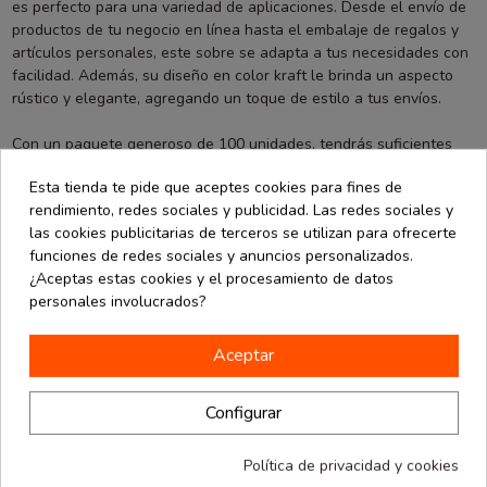
es perfecto para una variedad de aplicaciones. Desde el envío de
productos de tu negocio en línea hasta el embalaje de regalos y
artículos personales, este sobre se adapta a tus necesidades con
facilidad. Además, su diseño en color kraft le brinda un aspecto
rústico y elegante, agregando un toque de estilo a tus envíos.
Con un paquete generoso de 100 unidades, tendrás suficientes
sobres para cubrir todas tus necesidades de envío durante mucho
Esta tienda te pide que aceptes cookies para fines de
tiempo. Simplifica tus envíos y protege tus artículos con estos
rendimiento, redes sociales y publicidad. Las redes sociales y
sobres de burbuja de alta calidad. Aprovecha todas las ventajas
las cookies publicitarias de terceros se utilizan para ofrecerte
que ofrecen y asegura la seguridad y la satisfacción tanto para ti
funciones de redes sociales y anuncios personalizados.
como para tus destinatarios.
¿Aceptas estas cookies y el procesamiento de datos
personales involucrados?
Aceptar
También podría interesarle
Configurar
Política de privacidad y cookies