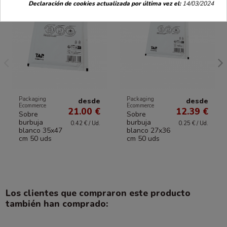
Declaración de cookies actualizada por última vez el:
14/03/2024
Packaging
Packaging
desde
desde
Ecommerce
Ecommerce
21.00 €
12.39 €
Sobre
Sobre
burbuja
burbuja
0.42 € / Ud.
0.25 € / Ud.
blanco 35x47
blanco 27x36
cm 50 uds
cm 50 uds
Los clientes que compraron este producto
también han comprado: