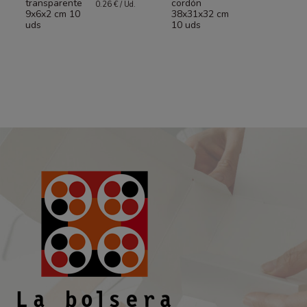
transparente
cordón
0.26 € / Ud.
9x6x2 cm 10
38x31x32 cm
uds
10 uds