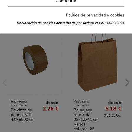
Configurar
Los clientes que compraron este producto
también han comprado:
Política de privacidad y cookies
Declaración de cookies actualizada por última vez el:
14/03/2024
Packaging
Packaging
desde
desde
Ecommerce
Ecommerce
2.26 €
5.18 €
Precinto de
Bolsa asa
papel kraft
retorcida
0.21 € / Ud.
4,8x5000 cm
32x12x41 cm.
Varios
colores. 25