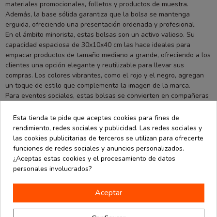
materiales promocionales, folletos y productos de muestra.
Además, la base sólida garantiza que la bolsa se mantenga
erguida, ofreciendo una presentación ordenada y profesional.
En el ámbito minorista, estas bolsas son un activo valioso. Su
capacidad espaciosa de 30x10x40 cm las hace ideales para
empacar productos de tamaño mediano a grande, ofreciendo a los
clientes una opción elegante y reutilizable para llevar sus
compras. Los colores vibrantes, como el rojo y el negro, agregan
un toque de estilo que complementa la imagen de la marca.
Para eventos sociales, estas bolsas se convierten en compañeras
prácticas. Ya sea como obsequios para invitados en bodas,
eventos corporativos o fiestas, su diseño versátil y la posibilidad
Esta tienda te pide que aceptes cookies para fines de
de personalización las convierten en un detalle memorable y útil.
rendimiento, redes sociales y publicidad. Las redes sociales y
La Bolsa de No Tejido de La Bolsera también es una opción
las cookies publicitarias de terceros se utilizan para ofrecerte
ecoamigable para aquellos comprometidos con prácticas
funciones de redes sociales y anuncios personalizados.
sostenibles. Su durabilidad garantiza que puedan ser reutilizadas
¿Aceptas estas cookies y el procesamiento de datos
en múltiples ocasiones, reduciendo así la dependencia de bolsas
personales involucrados?
de un solo uso y contribuyendo a la conservación del medio
ambiente.
Aceptar