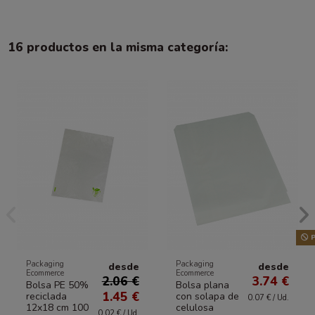
16 productos en la misma categoría:
P
Packaging
Packaging
desde
desde
Ecommerce
Ecommerce
2.06 €
3.74 €
Bolsa PE 50%
Bolsa plana
1.45 €
reciclada
con solapa de
0.07 € / Ud.
12x18 cm 100
celulosa
0.02 € / Ud.