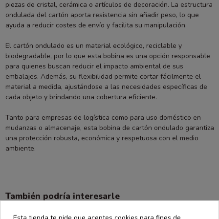
piezas de cristal, cerámica o artículos de decoración. La estructura
ondulada del cartón aporta resistencia sin añadir peso, lo que
ayuda a reducir costes de envío y facilita su manipulación.
El cartón ondulado es un material ecológico, reciclable y
biodegradable, por lo que esta bobina es una opción responsable
para quienes buscan reducir el impacto ambiental de sus
embalajes. Además, su flexibilidad permite cortar fácilmente el
material a medida, ajustándose a las necesidades específicas de
cada objeto y brindando una cobertura eficiente.
Tanto para empresas de logística como para uso doméstico en
mudanzas o almacenaje, esta bobina de cartón ondulado garantiza
una protección robusta, económica y respetuosa con el medio
ambiente.
También podría interesarle
Esta tienda te pide que aceptes cookies para fines de