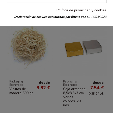
también han comprado:
Política de privacidad y cookies
Declaración de cookies actualizada por última vez el:
14/03/2024
Packaging
Packaging
desde
desde
Ecommerce
Ecommerce
3.82 €
7.54 €
Virutas de
Caja artesanal
madera 500 gr
8,5x8,5x3 cm.
0.38 € / Ud.
Varios
colores. 20
uds