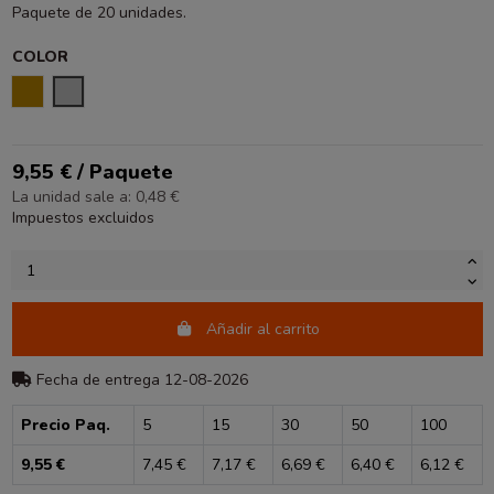
Paquete de 20 unidades.
COLOR
ORO
PLATA
9,55 € / Paquete
La unidad sale a: 0,48 €
Impuestos excluidos
Añadir al carrito
Fecha de entrega 12-08-2026
Precio Paq.
5
15
30
50
100
9,55 €
7,45 €
7,17 €
6,69 €
6,40 €
6,12 €