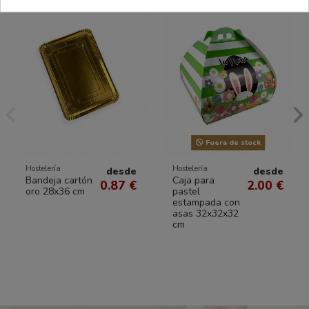
Fuera de stock
Hostelería
Hostelería
desde
desde
Bandeja cartón
Caja para
0.87 €
2.00 €
oro 28x36 cm
pastel
estampada con
asas 32x32x32
cm