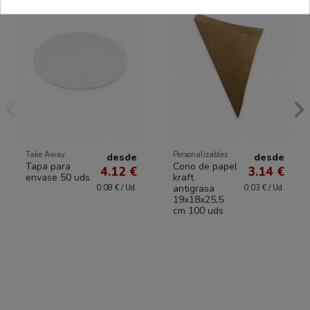
Take Away
Personalizables
desde
desde
Tapa para
Cono de papel
4.12 €
3.14 €
envase 50 uds
kraft
antigrasa
0.08 € / Ud.
0.03 € / Ud.
19x18x25,5
cm 100 uds