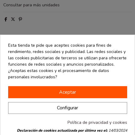
Consultar para más unidades
Esta tienda te pide que aceptes cookies para fines de
Descripción
rendimiento, redes sociales y publicidad. Las redes sociales y
Detalles de producto
las cookies publicitarias de terceros se utilizan para ofrecerte
funciones de redes sociales y anuncios personalizados.
Opiniones
(0)
¿Aceptas estas cookies y el procesamiento de datos
personales involucrados?
Tapa Rect. 154X214 mm. REF.ALBAR0000019 (100 Unid.)
Aceptar
Configurar
16 productos en la misma categoría:
Política de privacidad y cookies
Declaración de cookies actualizada por última vez el:
14/03/2024