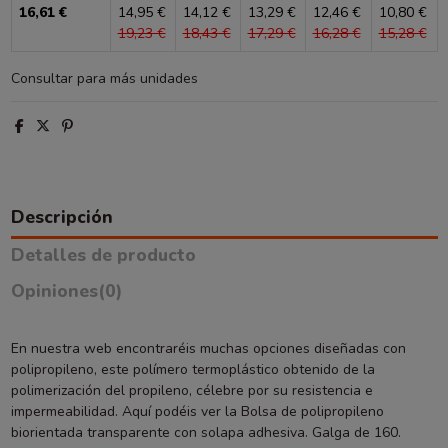
16,61 €
14,95 €
14,12 €
13,29 €
12,46 €
10,80 €
19,23 €
18,43 €
17,29 €
16,28 €
15,28 €
Consultar para más unidades
Descripción
Detalles de producto
Opiniones
(0)
En nuestra web encontraréis muchas opciones diseñadas con
polipropileno, este polímero termoplástico obtenido de la
polimerización del propileno, célebre por su resistencia e
impermeabilidad. Aquí podéis ver la Bolsa de polipropileno
biorientada transparente con solapa adhesiva. Galga de 160.