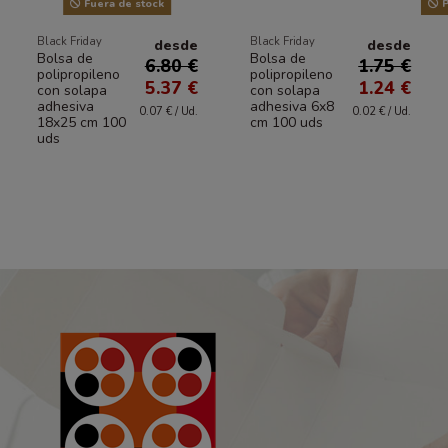
Fuera de stock
P
Black Friday
Black Friday
desde
desde
Bolsa de
Bolsa de
6.80 €
1.75 €
polipropileno
polipropileno
5.37 €
1.24 €
con solapa
con solapa
adhesiva
adhesiva 6x8
0.07 € / Ud.
0.02 € / Ud.
18x25 cm 100
cm 100 uds
uds