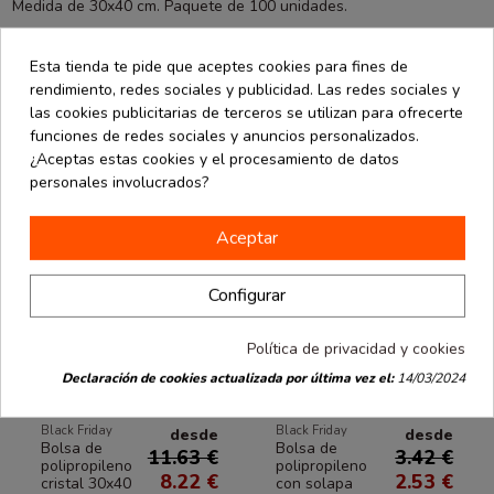
Medida de 30x40 cm. Paquete de 100 unidades.
Esta tienda te pide que aceptes cookies para fines de
También podría interesarle
rendimiento, redes sociales y publicidad. Las redes sociales y
las cookies publicitarias de terceros se utilizan para ofrecerte
funciones de redes sociales y anuncios personalizados.
¿Aceptas estas cookies y el procesamiento de datos
personales involucrados?
Aceptar
Configurar
Política de privacidad y cookies
Declaración de cookies actualizada por última vez el:
14/03/2024
Black Friday
Black Friday
desde
desde
Bolsa de
Bolsa de
11.63 €
3.42 €
polipropileno
polipropileno
8.22 €
2.53 €
cristal 30x40
con solapa