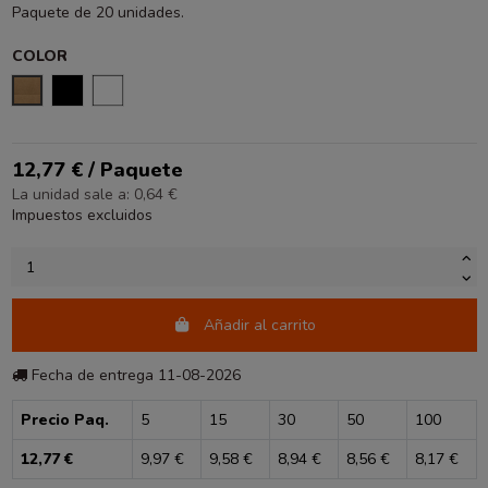
Paquete de 20 unidades.
COLOR
KRAFT LISO
NEGRO
BLANCO
12,77 € / Paquete
La unidad sale a: 0,64 €
Impuestos excluidos
Añadir al carrito
Fecha de entrega 11-08-2026
Precio Paq.
5
15
30
50
100
12,77 €
9,97 €
9,58 €
8,94 €
8,56 €
8,17 €