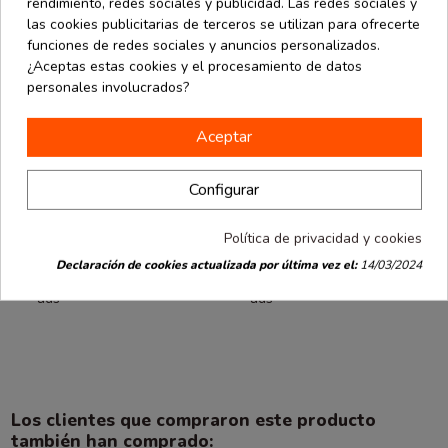
rendimiento, redes sociales y publicidad. Las redes sociales y
las cookies publicitarias de terceros se utilizan para ofrecerte
funciones de redes sociales y anuncios personalizados.
¿Aceptas estas cookies y el procesamiento de datos
personales involucrados?
Aceptar
Producto disponible con otras opciones
Configurar
Personalizables
Personalizables
desde
desde
Caja artesanal
Caja artesanal
Política de privacidad y cookies
6.12 €
7.54 €
6x6x2 cm.
8,5x8,5x3 cm.
Declaración de cookies actualizada por última vez el:
14/03/2024
Varios
Varios
0.31 € / Ud.
0.38 € / Ud.
colores. 20
colores. 20
uds
uds
Los clientes que compraron este producto
también han comprado: