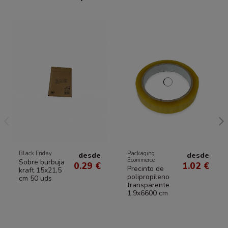
Black Friday
Packaging
desde
desde
Ecommerce
Sobre burbuja
0.29 €
1.02 €
Precinto de
kraft 15x21,5
polipropileno
cm 50 uds
transparente
1,9x6600 cm