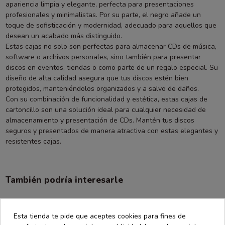
apariencia limpia y elegante, perfecta para presentaciones
profesionales y minimalistas. Por su parte, el negro añade un
toque de sofisticación y modernidad, adecuado para aquellos que
desean un acabado más distinguido.
Estas cajas no solo son perfectas para almacenar CDs de música,
software o archivos personales, sino también para presentar
discos en eventos, tiendas o como parte de un regalo especial. Su
diseño de alta calidad asegura que tus discos estén bien
protegidos, manteniéndolos organizados y a salvo de daños.
Con su combinación de funcionalidad y estética, estas cajas de
cartoncillo son una solución ideal para cualquier necesidad de
almacenamiento y presentación de CDs. Mantén tus discos
seguros y presentados de manera atractiva con estas elegantes y
resistentes cajas.
También podría interesarle
Esta tienda te pide que aceptes cookies para fines de