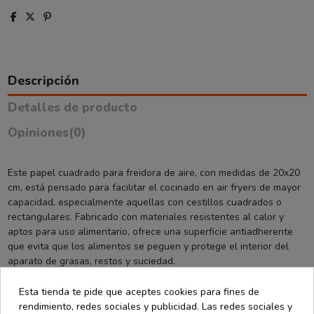
Descripción
Detalles de producto
Opiniones
(0)
Este papel cuadrado para freidora de aire, con medidas de 20x20
cm, está pensado para facilitar el cocinado en air fryers de mayor
capacidad, especialmente aquellas con cestillos cuadrados o
rectangulares. Fabricado con materiales resistentes al calor y
aptos para uso alimentario, ofrece una superficie antiadherente
que evita que los alimentos se peguen y protege el interior del
aparato de grasas, restos y suciedad.
Gracias a su tamaño, es ideal para preparar raciones más
Esta tienda te pide que aceptes cookies para fines de
generosas o alimentos de mayor tamaño, como piezas de pollo,
rendimiento, redes sociales y publicidad. Las redes sociales y