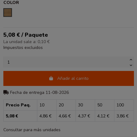
COLOR
KRAFT
5,08 € / Paquete
La unidad sale a: 0,10 €
Impuestos excluidos
Añadir al carrito
Fecha de entrega 11-08-2026
Precio Paq.
10
20
30
50
100
5,08 €
4,86 €
4,66 €
4,37 €
4,12 €
3,86 €
Consultar para más unidades