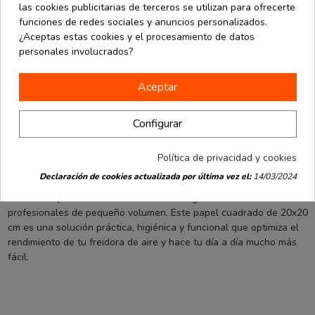
pescado, verduras asadas, empanadillas, pizzas individuales,
las cookies publicitarias de terceros se utilizan para ofrecerte
hamburguesas o incluso repostería. Permite una cocción uniforme
funciones de redes sociales y anuncios personalizados.
sin obstaculizar la circulación del aire caliente, manteniendo la
¿Aceptas estas cookies y el procesamiento de datos
textura crujiente y el sabor de cada preparación.
personales involucrados?
Su uso no solo mejora la calidad del cocinado, sino que también
Aceptar
simplifica el proceso de limpieza. Al actuar como una capa
protectora, ayuda a mantener el cestillo en buen estado durante
Configurar
más tiempo y reduce la necesidad de fregado después de cada
uso. Es perfecto para quienes cocinan con frecuencia en air fryer y
buscan comodidad sin sacrificar resultados.
Política de privacidad y cookies
Declaración de cookies actualizada por última vez el:
14/03/2024
El paquete incluye 50 unidades, lo que garantiza una buena
autonomía para un uso continuo en el hogar o en cocinas
profesionales de pequeño volumen. Este papel cuadrado de 20x20
cm es una solución práctica, higiénica y funcional que optimiza el
rendimiento de tu freidora de aire y hace tu día a día mucho más
fácil.