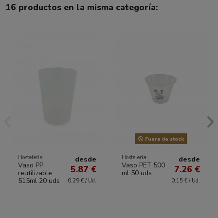
16 productos en la misma categoría:
Fuera de stock
Hostelería
Hostelería
desde
desde
Vaso PP
Vaso PET 500
5.87 €
7.26 €
reutilizable
ml 50 uds
515ml 20 uds
0.29 € / Ud.
0.15 € / Ud.