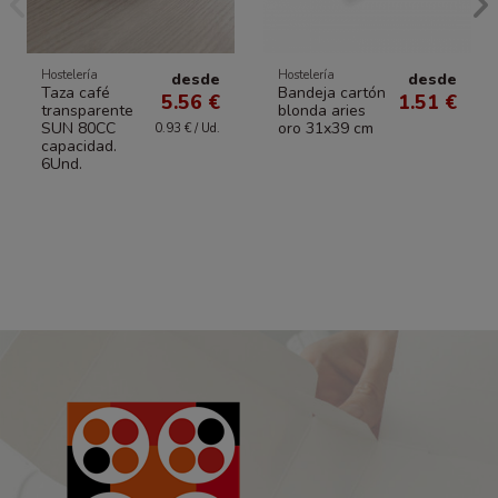
Hostelería
Hostelería
desde
desde
Taza café
Bandeja cartón
5.56 €
1.51 €
transparente
blonda aries
SUN 80CC
oro 31x39 cm
0.93 € / Ud.
capacidad.
6Und.