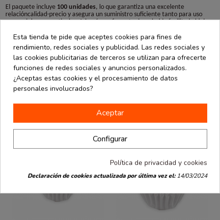
El paquete incluye
100 unidades
, lo que garantiza una excelente
relacióncalidad-precio y asegura un suministro suficiente tanto para uso
comercial comoparticular. Además, su formato desechable facilita la higiene
y la organizaciónen el servicio de postres y dulces.
Esta tienda te pide que aceptes cookies para fines de
Con los petifur blancos de La Bolsera, cadadetalle de su repostería tendrá
rendimiento, redes sociales y publicidad. Las redes sociales y
una presentación impecable, aportando orden,limpieza y un toque de
las cookies publicitarias de terceros se utilizan para ofrecerte
elegancia en cualquier ocasión.
funciones de redes sociales y anuncios personalizados.
¿Aceptas estas cookies y el procesamiento de datos
personales involucrados?
También podría interesarle
Aceptar
Configurar
Política de privacidad y cookies
Declaración de cookies actualizada por última vez el:
14/03/2024