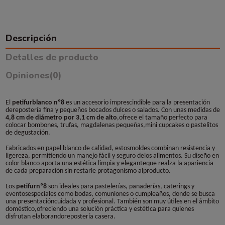
Descripción
Detalles de producto
Opiniones
(0)
El
petifurblanco nº8
es un accesorio imprescindible para la presentación
derepostería fina y pequeños bocados dulces o salados. Con unas medidas de
4,8 cm de diámetro por 3,1 cm de alto
,ofrece el tamaño perfecto para
colocar bombones, trufas, magdalenas pequeñas,mini cupcakes o pastelitos
de degustación.
Fabricados en papel blanco de calidad, estosmoldes combinan resistencia y
ligereza, permitiendo un manejo fácil y seguro delos alimentos. Su diseño en
color blanco aporta una estética limpia y eleganteque realza la apariencia
de cada preparación sin restarle protagonismo alproducto.
Los
petifurnº8
son ideales para pastelerías, panaderías, caterings y
eventosespeciales como bodas, comuniones o cumpleaños, donde se busca
una presentacióncuidada y profesional. También son muy útiles en el ámbito
doméstico,ofreciendo una solución práctica y estética para quienes
disfrutan elaborandorepostería casera.