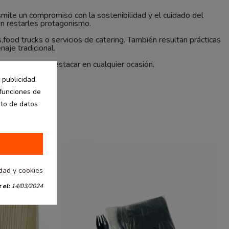
smite un compromiso con la sostenibilidad y el cuidado del
in restarles protagonismo.
,food trucks o servicios de catering. También resultan prácticas
aje tradicional.
 que las hace destacar en cualquier ocasión.
 publicidad.
 funciones de
nto de datos
idad y cookies
 el:
14/03/2024