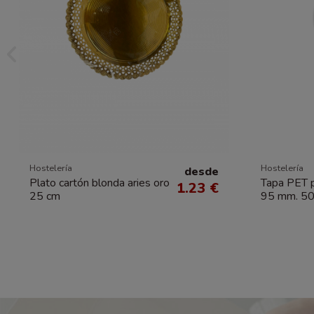
Hostelería
Hostelería
desde
Plato cartón blonda aries oro
Tapa PET p
1.23 €
25 cm
95 mm. 50