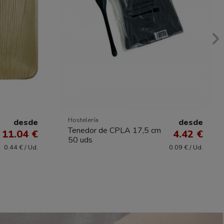
Hostelería
desde
desde
Tenedor de CPLA 17,5 cm
11.04 €
4.42 €
50 uds
0.44 € / Ud.
0.09 € / Ud.