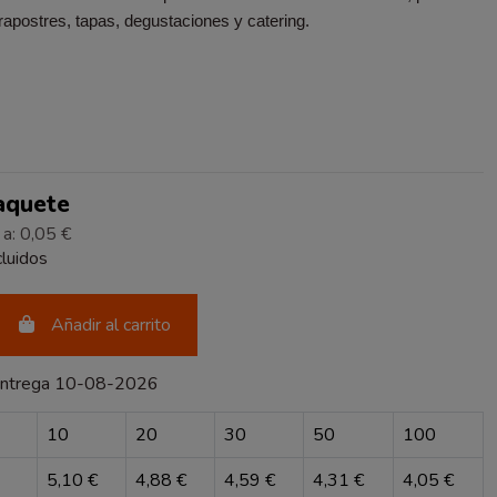
rapostres, tapas, degustaciones y catering.
Paquete
 a: 0,05 €
luidos
Añadir al carrito
entrega 10-08-2026
10
20
30
50
100
5,10 €
4,88 €
4,59 €
4,31 €
4,05 €