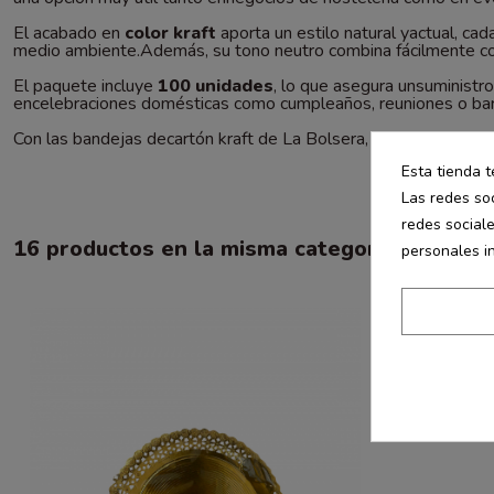
El acabado en
color kraft
aporta un estilo natural yactual, ca
medio ambiente.Además, su tono neutro combina fácilmente con 
El paquete incluye
100 unidades
, lo que asegura unsuministro
encelebraciones domésticas como cumpleaños, reuniones o barb
Con las bandejas decartón kraft de La Bolsera, sus preparacion
Esta tienda t
Las redes soc
redes social
16 productos en la misma categoría:
personales i