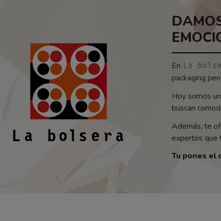
DAMOS
EMOCI
En
La bols
packaging pens
Hoy somos un 
buscan comodid
Además, te of
expertos que t
Tu pones el 