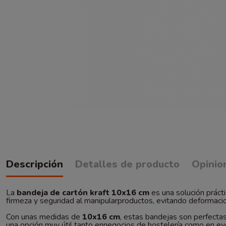
Descripción
Detalles de producto
Opinio
La
bandeja de cartón kraft 10x16 cm
es una solución prácti
firmeza y seguridad al manipularproductos, evitando deformacion
Con unas medidas de
10x16 cm
, estas bandejas son perfecta
una opción muy útil tanto ennegocios de hostelería como en eve