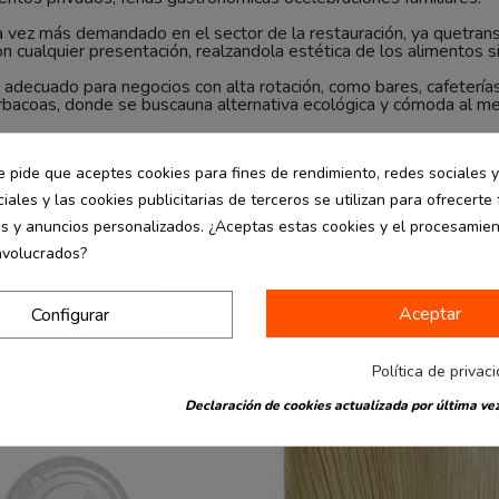
da vez más demandado en el sector de la restauración, ya quetran
cualquier presentación, realzandola estética de los alimentos s
 adecuado para negocios con alta rotación, como bares, cafeterías
acoas, donde se buscauna alternativa ecológica y cómoda al men
es se presentan de forma ordenada,segura y con un toque natural
e pide que aceptes cookies para fines de rendimiento, redes sociales y
iales y las cookies publicitarias de terceros se utilizan para ofrecerte
es y anuncios personalizados. ¿Aceptas estas cookies y el procesamie
nvolucrados?
Aceptar
Configurar
Política de privac
Declaración de cookies actualizada por última vez