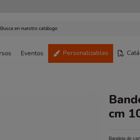
Personalizables
Catá
rsos
Eventos
Bande
cm 1
Bandeja de car