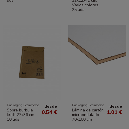
uds
32x12x41 cm.
Varios colores.
25 uds
Packaging Ecommerce
Packaging Ecommerce
desde
desde
Sobre burbuja
Lámina de cartón
0.54 €
1.01 €
kraft 27x36 cm
microondulado
10 uds
70x100 cm