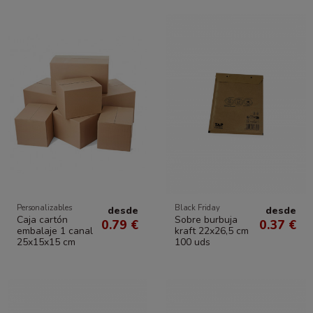
Personalizables
Black Friday
desde
desde
Caja cartón
Sobre burbuja
0.79 €
0.37 €
embalaje 1 canal
kraft 22x26,5 cm
25x15x15 cm
100 uds