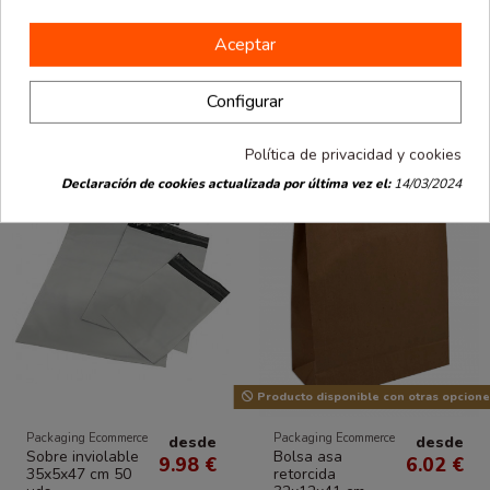
Personalizables
Packaging Ecommerce
desde
desde
Caja artesanal
Tubo de cartón
6.12 €
1.11 €
6x6x2 cm.
para envío
Aceptar
Varios colores.
7,6x75 cm 10 uds
0.31 € / Ud.
20 uds
Configurar
Política de privacidad y cookies
Declaración de cookies actualizada por última vez el:
14/03/2024
Producto disponible con otras opcione
Packaging Ecommerce
Packaging Ecommerce
desde
desde
Sobre inviolable
Bolsa asa
9.98 €
6.02 €
35x5x47 cm 50
retorcida