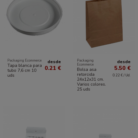
Packaging Ecommerce
Packaging
desde
desde
Ecommerce
Tapa blanca para
0.21 €
5.50 €
Bolsa asa
tubo 7,6 cm 10
retorcida
uds
0.22 € / Ud.
24x12x31 cm.
Varios colores.
25 uds