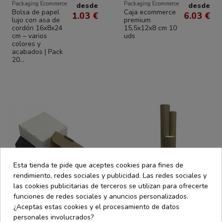
Packaging Ecommerce
Packaging Ecommerce
desde
desde
Bolsa de papel
Caja ecommerce
1.03 €
6.03 €
lujo con asa de
premium
cordón 16x8x24
15,5x12x8 cm 10
cm – varios
uds
colores y
acabados | Pack
20...
Esta tienda te pide que aceptes cookies para fines de
rendimiento, redes sociales y publicidad. Las redes sociales y
las cookies publicitarias de terceros se utilizan para ofrecerte
funciones de redes sociales y anuncios personalizados.
¿Aceptas estas cookies y el procesamiento de datos
personales involucrados?