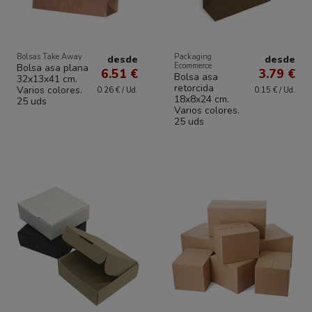
Bolsas Take Away
Packaging
desde
desde
Ecommerce
Bolsa asa plana
6.51 €
3.79 €
Bolsa asa
32x13x41 cm.
retorcida
Varios colores.
0.26 € / Ud.
0.15 € / Ud.
18x8x24 cm.
25 uds
Varios colores.
25 uds