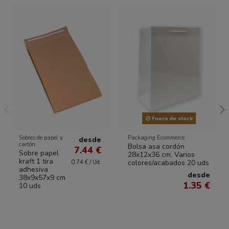
Fuera de stock
Sobres de papel y
Packaging Ecommerce
desde
cartón
Bolsa asa cordón
7.44 €
Sobre papel
28x12x36 cm. Varios
kraft 1 tira
colores/acabados 20 uds
0.74 € / Ud.
adhesiva
desde
38x9x57x9 cm
1.35 €
10 uds