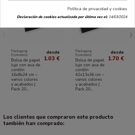
Política de privacidad y cookies
Declaración de cookies actualizada por última vez el:
14/03/2024
Packaging
Packaging
desde
desde
Ecommerce
Ecommerce
1.03 €
1.70 €
Bolsa de papel
Bolsa de papel
lujo con asa de
lujo con asa de
cordón
cordón
16x8x24 cm –
42x13x36 cm –
varios colores
varios colores
y acabados |
y acabados |
Pack 20...
Pack 20...
Los clientes que compraron este producto
también han comprado: