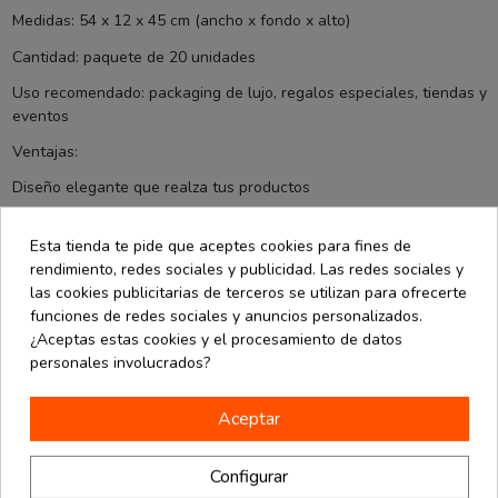
Medidas: 54 x 12 x 45 cm (ancho x fondo x alto)
Cantidad: paquete de 20 unidades
Uso recomendado: packaging de lujo, regalos especiales, tiendas y
eventos
Ventajas:
Diseño elegante que realza tus productos
Asa de cordón resistente y cómoda
Esta tienda te pide que aceptes cookies para fines de
Material de alta calidad, duradero y premium
rendimiento, redes sociales y publicidad. Las redes sociales y
las cookies publicitarias de terceros se utilizan para ofrecerte
funciones de redes sociales y anuncios personalizados.
¿Aceptas estas cookies y el procesamiento de datos
También podría interesarle
personales involucrados?
Aceptar
Configurar