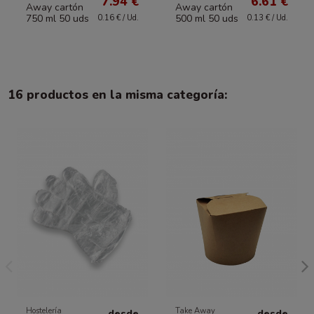
7.94 €
6.61 €
Away cartón
Away cartón
750 ml 50 uds
500 ml 50 uds
0.16 € / Ud.
0.13 € / Ud.
16 productos en la misma categoría:
Hostelería
Take Away
desde
desde