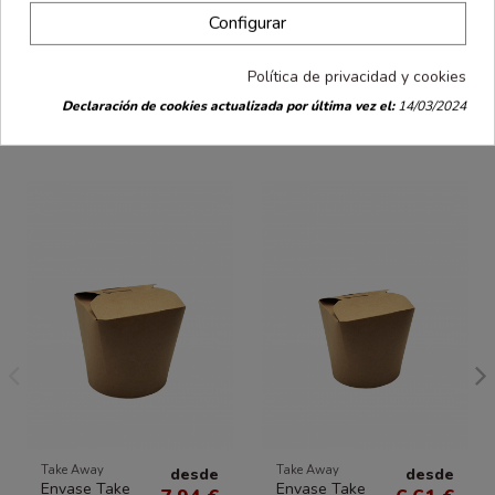
11,5x11,5x7,5 cm de La Bolsera combina durabilidad, estética y
sostenibilidad, ideal para ofrecer una experiencia Take Away de
Configurar
calidad.
Política de privacidad y cookies
Declaración de cookies actualizada por última vez el:
14/03/2024
También podría interesarle
Take Away
Take Away
desde
desde
Envase Take
Envase Take