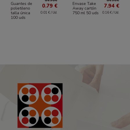
Guantes de
Envase Take
0.79 €
7.94 €
polietileno
Away cartón
talla única
750 ml 50 uds
0.01 € / Ud.
0.16 € / Ud.
100 uds