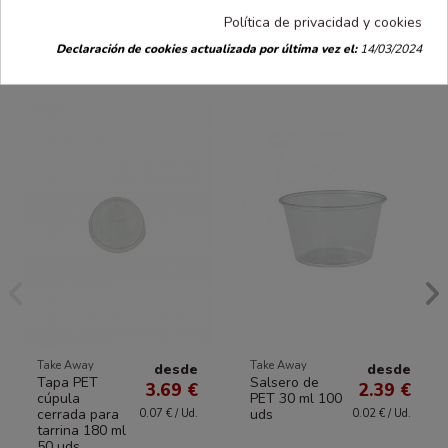
Política de privacidad y cookies
Declaración de cookies actualizada por última vez el:
14/03/2024
16 productos en la misma categoría:
Take Away
Take Away
desde
desde
Tapa PET
Salsero de
3.69 €
2.39 €
cúpula
PET 30 ml 100
cerrada para
uds
0.07 € / Ud.
0.02 € / Ud.
tarrina 180 ml
50 uds