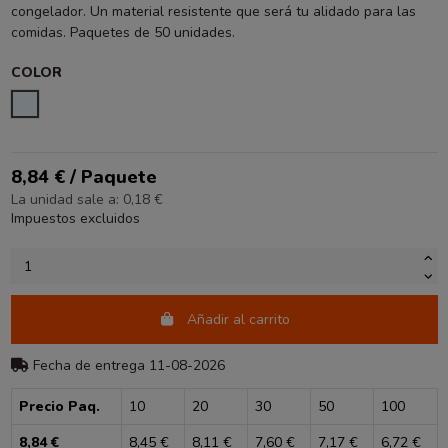
congelador. Un material resistente que será tu alidado para las
comidas. Paquetes de 50 unidades.
COLOR
TRANSPARENTE
8,84 € / Paquete
La unidad sale a: 0,18 €
Impuestos excluidos
Añadir al carrito
Fecha de entrega 11-08-2026
Precio Paq.
10
20
30
50
100
8,84 €
8,45 €
8,11 €
7,60 €
7,17 €
6,72 €