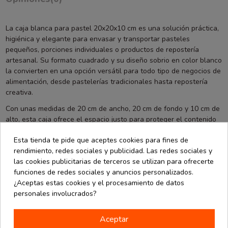
La caja blanca para pastel 20x20x10 cm es una solución práctica,
higiénica y elegante para envasar y transportar pasteles
pequeños, porciones individuales o productos de repostería
artesanal. Su formato cuadrado y su diseño sobrio en color blanco
la convierten en una opción versátil para todo tipo de negocios de
alimentación, desde pastelerías tradicionales hasta repostería
creativa.
Con unas medidas de 20 cm de ancho, 20 cm de fondo y 10 cm de
alto, esta caja ofrece el espacio justo para proteger el contenido
sin que se deslice o se dañe durante el transporte. El pack de 50
Esta tienda te pide que aceptes cookies para fines de
unidades permite un uso continuado, ideal para locales con alta
rendimiento, redes sociales y publicidad. Las redes sociales y
rotación o para eventos con múltiples entregas.
las cookies publicitarias de terceros se utilizan para ofrecerte
Su montaje es sencillo y rápido, lo que facilita la operativa diaria
funciones de redes sociales y anuncios personalizados.
en obradores y establecimientos de venta directa. Además, el
¿Aceptas estas cookies y el procesamiento de datos
acabado liso en blanco permite personalizarla fácilmente con
personales involucrados?
pegatinas, cintas o etiquetas para reforzar la imagen de marca o
adaptarla a fechas especiales.
Aceptar
Ya sea para entregar encargos a domicilio, presentar tartas en