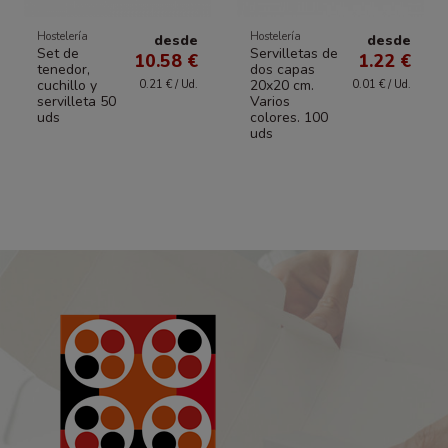
Hostelería
Hostelería
desde
desde
Set de
Servilletas de
10.58 €
1.22 €
tenedor,
dos capas
cuchillo y
20x20 cm.
0.21 € / Ud.
0.01 € / Ud.
servilleta 50
Varios
uds
colores. 100
uds