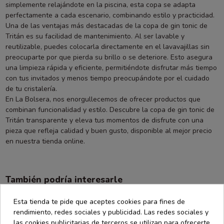
simplemente relajándote en la piscina, esta copa se adapta
perfectamente a cada escenario, combinando estilo y practicidad.
Una de las ventajas más destacadas de la copa de gin tonic de
Tritán es su facilidad de mantenimiento. Al ser lavable y
reutilizable, puedes colocarla directamente en el lavavajillas sin
preocuparte por que pierda su brillo o se deteriore. Esto asegura
una limpieza rápida y eficiente, permitiéndote disfrutar más tiempo
con tus invitados y menos tiempo preocupándote por el cuidado
de tu cristalería.
En La Bolsera, nos enorgullecemos de ofrecer productos que
combinan funcionalidad y estilo. Descubre la copa de gin tonic de
Tritán transparente y eleva tus momentos de disfrute con una
pieza que refleja calidad y buen gusto, disponible al mejor precio
en nuestra tienda online.
También podría interesarle
Esta tienda te pide que aceptes cookies para fines de
rendimiento, redes sociales y publicidad. Las redes sociales y
las cookies publicitarias de terceros se utilizan para ofrecerte