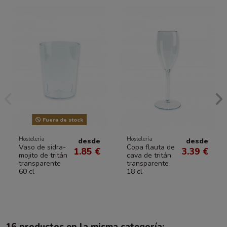
Fuera de stock
Hostelería
Hostelería
desde
desde
Vaso de sidra-
Copa flauta de
1.85 €
3.39 €
mojito de tritán
cava de tritán
transparente
transparente
60 cl
18 cl
16 productos en la misma categoría: