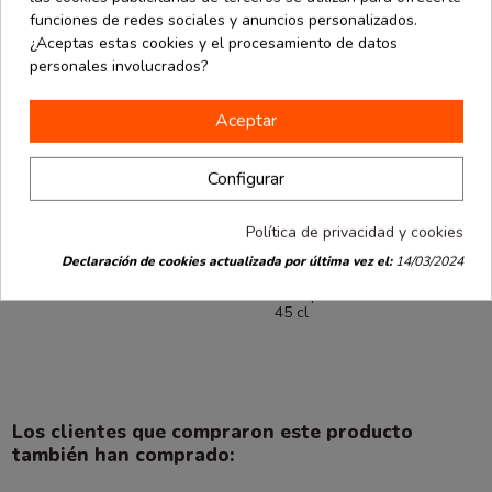
funciones de redes sociales y anuncios personalizados.
¿Aceptas estas cookies y el procesamiento de datos
personales involucrados?
Aceptar
Configurar
Política de privacidad y cookies
Hostelería
Hostelería
desde
desde
Vaso de
Copa de vino
Declaración de cookies actualizada por última vez el:
14/03/2024
3.68 €
3.86 €
polipropileno
de tritán
500 ml 50 uds
transparente
0.07 € / Ud.
45 cl
Los clientes que compraron este producto
también han comprado: