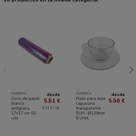
Hostelería
Hostelería
desde
desde
Cono de papel
Plato para taza
5.51 €
5.50 €
blanco
capuccino
antigrasa
transparente
0.11 € / Ud.
17x17 cm 50
SUN -Ø129mm.
uds
6 Unid.