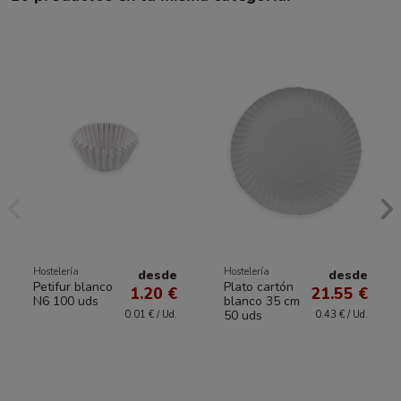
Hostelería
Hostelería
desde
desde
Petifur blanco
Plato cartón
1.20 €
21.55 €
N6 100 uds
blanco 35 cm
50 uds
0.01 € / Ud.
0.43 € / Ud.