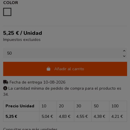
COLOR
BLANCO
5,25 € / Unidad
Impuestos excluidos
Añadir al carrito
Fecha de entrega 10-08-2026
La cantidad mínima de pedido de compra para el producto es
34.
Precio Unidad
10
20
30
50
100
5,25 €
5,04 €
4,83 €
4,55 €
4,38 €
4,21 €
Consultar para más unidades