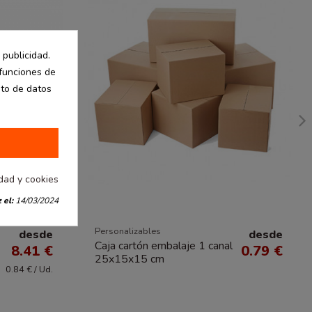
 publicidad.
 funciones de
nto de datos
idad y cookies
 el:
14/03/2024
Personalizables
desde
desde
Caja cartón embalaje 1 canal
8.41 €
0.79 €
25x15x15 cm
0.84 € / Ud.