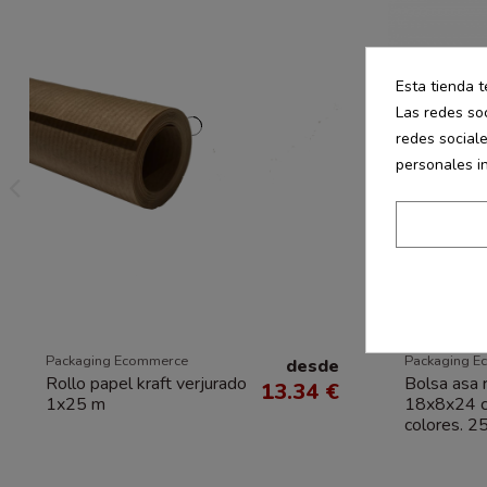
Esta tienda t
Las redes soc
redes social
personales i
Packaging Ecommerce
Packaging E
desde
Rollo papel kraft verjurado
Bolsa asa 
13.34 €
1x25 m
18x8x24 c
colores. 2