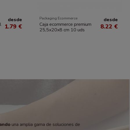
Packaging Ecommerce
desde
desde
l
Caja ecommerce premium
1.79 €
8.22 €
25,5x20x8 cm 10 uds
zando
una amplia gama de soluciones de