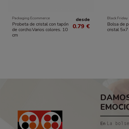
Packaging Ecommerce
Black Friday
desde
Probeta de cristal con tapón
Bolsa de p
0.79 €
de corcho.Varios colores. 10
cristal 5x
cm
DAMOS
EMOCI
En
La bols