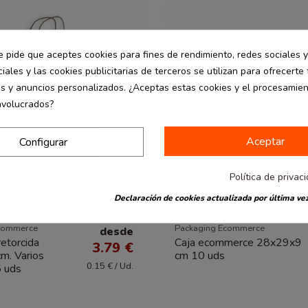
e pide que aceptes cookies para fines de rendimiento, redes sociales y
iales y las cookies publicitarias de terceros se utilizan para ofrecerte
es y anuncios personalizados. ¿Aceptas estas cookies y el procesamie
nvolucrados?
Aceptar
Configurar
Política de privac
Declaración de cookies actualizada por última vez
commerce
Packaging Ecommerce
desde
retorcida
Caja ecommerce 28x29x9
3.79 €
m. Varios
cm 10 uds
0.15 € / Ud.
5 uds