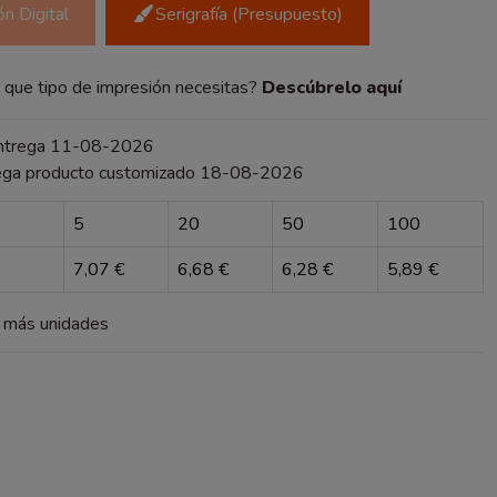
n Digital
Serigrafía (Presupuesto)
que tipo de impresión necesitas?
Descúbrelo aquí
entrega 11-08-2026
ega producto customizado 18-08-2026
5
20
50
100
7,07 €
6,68 €
6,28 €
5,89 €
a más unidades