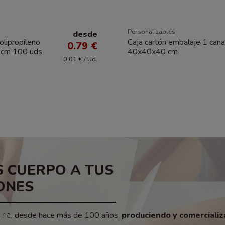
Personalizables
desde
olipropileno
Caja cartón embalaje 1 cana
0.79 €
7 cm 100 uds
40x40x40 cm
0.01 € / Ud.
 CUERPO A TUS
ONES
, desde hace más de 100 años,
produciendo y comerciali
era