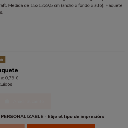
kraft. Medida de 15x12x9,5 cm (ancho x fondo x alto). Paquete
s.
O
ck
Paquete
 a: 0,79 €
luidos
Añadir al carrito
ERSONALIZABLE - Elije el tipo de impresión: